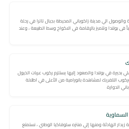
بة والوصول الي مدينة زاكوباني المحيطة بجبال تاترا في رحلة
ر طلباً فى بولندا وتتميز بالإقامة في الاكواخ وسط الطبيعة ، وعند
ك
لي بحيرة في بولندا والصعود إليها يستلزم ركوب عربات الخيول
وركوب التلفريك لمشاهدة بانورامية من الأعلى في اطلالة
اني الدوارة
 السماوية
ة زيدار الهادئة ومنها إلي منتزه سلوفاكيا الوطني ، نستمتع