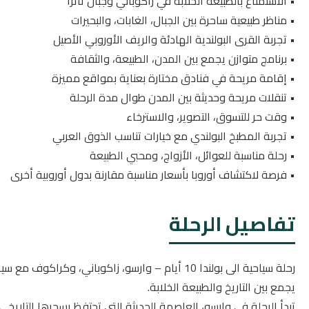
• الاستمتاع بالطبيعة الخلابة في زاكوباني وجبال تاترا
• مناظر طبيعية ساحرة بين الجبال، الغابات، والبحيرات
• تجربة القرى البولندية الهادئة والريف الأوروبي الأصيل
• برنامج متوازن يجمع بين المدن، الطبيعة، والثقافة
• إقامة مريحة في فنادق مختارة بعناية بمواقع مميزة
• تنقلات مريحة وحديثة بين المدن طوال مدة الرحلة
• وقت حر للتسوق، التصوير، والاسترخاء
• تجربة المطبخ البولندي مع خيارات تناسب الذوق العربي
• رحلة مناسبة للعوائل، الأزواج، ومحبي الطبيعة
• فرصة لاكتشاف أوروبا بأسعار مناسبة مقارنة بدول أوروبية أخرى
تفاصيل الرحلة
رحلة سياحية الى بولندا 10 أيام – وارسو، زاكوباني
يجمع بين التاريخ والطبيعة الخلابة.
تبدأ الرحلة في وارسو، العاصمة الحديثة التي تحتفظ بسحرها التاريخي 