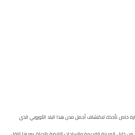
، وكراكوف مع سيارة خاص تأخذك لاكتشاف أجمل مدن هذا البلد الأوروبي الذي
من خلال المدينة القديمة والساحات النابضة بالحياة. بعدها تنتقل