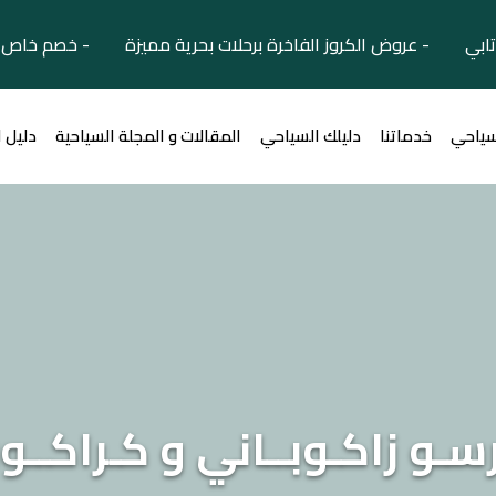
تابي - عروض الكروز الفاخرة برحلات بحرية مميزة - خصم خاص ل
سياحي
خدماتنا
دليلك السياحي
المقالات و المجلة السياحية
دليل 
سـو زاكـوبــاني و كـراكــ