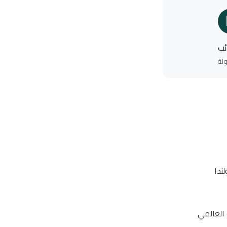
ئب
لة
 العالمي