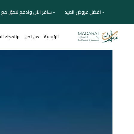
- افضل عروض العيد - سافر الآن وادفع لاحق مع 
الرئيسية
من نحن
برنامجك ال