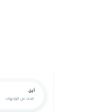
أفضل عروض الس
مدارات للسفر والسياحة شركة سياح
نوفر برامج سياحية متكاملة تناس
أين