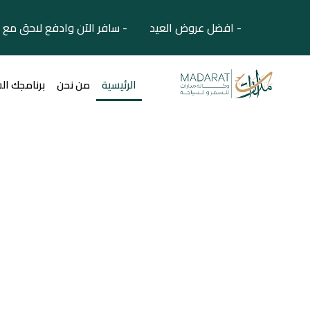
- افضل عروض العيد - سافر الآن وادفع لاحق مع 
الرئيسية
من نحن
برنامجك ال