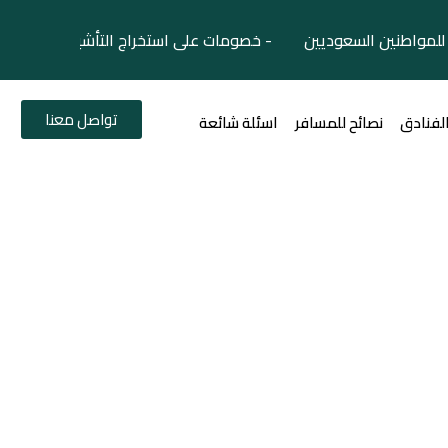
لمواطنين السعوديين - خصومات على استخراج التأشيرات السياح
تواصل معنا
الفنادق
نصائح للمسافر
اسئلة شائعة