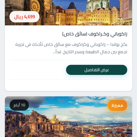
4,699 ريال
زاكوباني وكـراكوف (سائق خاص)
بكج بولندا – زاكوباني وكراكوف مع سائق خاص تأخذك في تجربة
تجمع بين جمال الطبيعة وسحر التاريخ. تبدأ...
عرض التفاصيل
10 أيام
مميزة