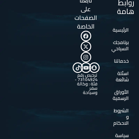
تابعنا
روابط
على
هامة
الصفحات
الخاصة
الرئيسية
برنامجك
السياحي
خدماتنا
اسئلة
ترخيص رقم
شائعة
73104924 -
فئة : وكالة
سفر
الأوراق
وسياحة
الرسمية
الشروط
و
الاحكام
سياسة