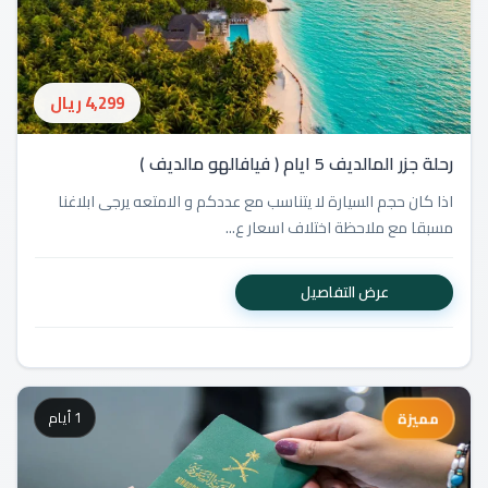
4,299 ريال
رحلة جزر المالديف 5 ايام ( فیافالهو مالدیف )
اذا كان حجم السيارة لا يتناسب مع عددكم و الامتعه يرجى ابلاغنا
مسبقا مع ملاحظة اختلاف ا­سعار ع...
عرض التفاصيل
1 أيام
مميزة