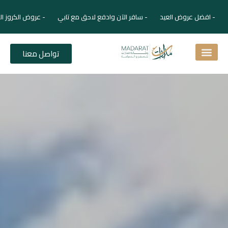
- افضل عروض العيد - سافر الآن وادفع لاحق مع تابي - عروض الكروز ال
تواصل معنا
اسئلة شائعة
دليل الفنادق
نصائح للمسافر
برنامجك السياحي
دليلك السياحي
المقالات و المجلة السياحية