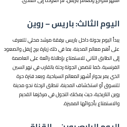
أشهر شوارع ومعالم باريس، ثم العودة إلى الفندق.
اليوم الثالث: باريس – روين
يبدأ اليوم بجولة داخل باريس برفقة مرشد محلي للتعرف
على أهم معالم المدينة، بما في ذلك زيارة برج إيفل والصعود
إلى الطابق الثاني للاستمتاع بإطلالة رائعة على العاصمة
الفرنسية. كما تتضمن الجولة رحلة بالقارب في نهر السين
الذي يمر بجوار أشهر المعالم السياحية. وبعد فترة حرة
للتسوق أو استكشاف المدينة، تنطلق الرحلة نحو مدينة
روين التاريخية، حيث يمكنك التجول في مركزها القديم
والاستمتاع بأجوائها المميزة.
اليوم الرابع: روين – القناة