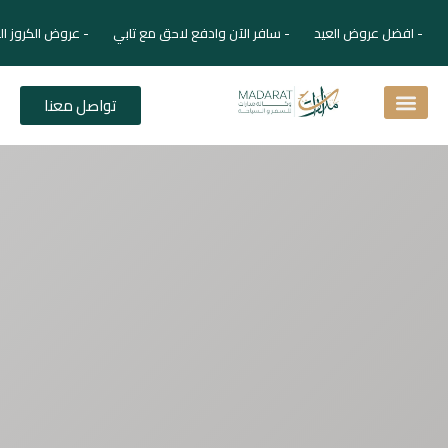
- افضل عروض العيد - سافر الآن وادفع لاحق مع تابي - عروض الكروز ال
تواصل معنا
اسئلة شائعة
دليل الفنادق
نصائح للمسافر
برنامجك السياحي
دليلك السياحي
المقالات و المجلة السياحية