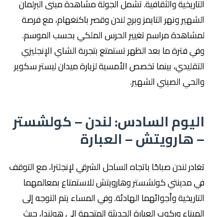
التاريخية والثقافية. تشمل الجولة مشاهدة مبنى البرلمان
الشهير ونهر التايمز وبرج لندن وقصر باكنغهام، مع فرصة
لمشاهدة مراسم تغيير الحرس الملكي بحسب الموسم.
وفي فترة ما بعد الظهر تستمتع بتجربة الشاي الإنجليزي
التقليدي، بينما تخصص الأمسية لزيارة ميدان ليستر سكوير
والحي الصيني الشهير.
اليوم السادس: لندن – كولشستر
– هارويتش – العبارة
تغادر لندن صباحًا باتجاه الساحل الشرقي لإنجلترا، مع التوقف
في مدينتي كولشستر وهارويتش للاستمتاع بمعالمهما
التاريخية وأجوائهما الهادئة. وفي المساء يتم التوجه إلى
الميناء وركوب العبارة الحديثة المتجهة إلى هولندا، حيث