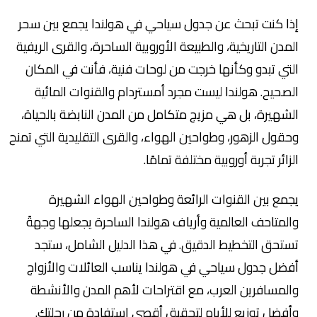
إذا كنت تبحث عن جدول سياحي في هولندا يجمع بين سحر
المدن التاريخية، والطبيعة الأوروبية الساحرة، والقرى الريفية
التي تبدو وكأنها خرجت من لوحات فنية، فأنت في المكان
الصحيح. هولندا ليست مجرد أمستردام والقنوات المائية
الشهيرة، بل هي مزيج متكامل من المدن النابضة بالحياة،
وحقول الزهور، وطواحين الهواء، والقرى التقليدية التي تمنح
الزائر تجربة أوروبية مختلفة تمامًا.
يجمع بين القنوات الرائعة وطواحين الهواء الشهيرة
والمتاحف العالمية وأرياف هولندا الساحرة يجعلها وجهةً
تستحق التخطيط الدقيق. في هذا الدليل الشامل، ستجد
أفضل جدول سياحي في هولندا يناسب العائلات والأزواج
والمسافرين العرب، مع اقتراحات لأهم المدن والأنشطة
وأفضل توزيع للأيام لتحقيق أقصى استفادة من رحلتك.