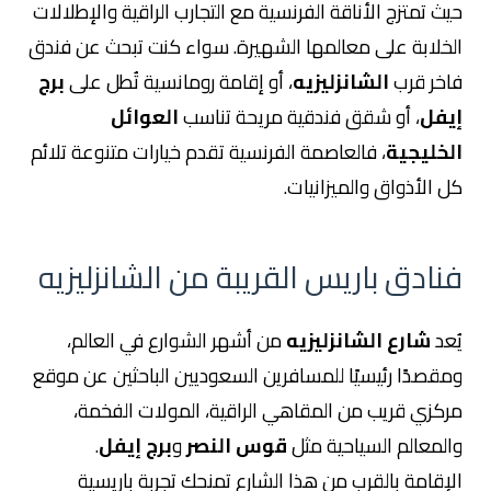
حيث تمتزج الأناقة الفرنسية مع التجارب الراقية والإطلالات
الخلابة على معالمها الشهيرة. سواء كنت تبحث عن فندق
فاخر قرب
الشانزليزيه
، أو إقامة رومانسية تُطل على
برج
إيفل
، أو شقق فندقية مريحة تناسب
العوائل
الخليجية
، فالعاصمة الفرنسية تقدم خيارات متنوعة تلائم
كل الأذواق والميزانيات.
فنادق باريس القريبة من الشانزليزيه
يُعد
شارع الشانزليزيه
من أشهر الشوارع في العالم،
ومقصدًا رئيسيًا للمسافرين السعوديين الباحثين عن موقع
مركزي قريب من المقاهي الراقية، المولات الفخمة،
والمعالم السياحية مثل
قوس النصر
و
برج إيفل
.
الإقامة بالقرب من هذا الشارع تمنحك تجربة باريسية