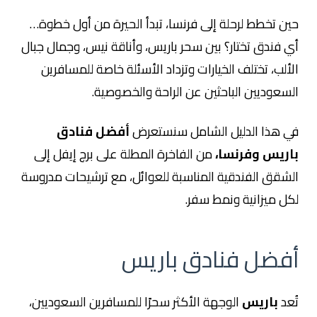
حين تخطط لرحلة إلى فرنسا، تبدأ الحيرة من أول خطوة…
أي فندق تختار؟ بين سحر باريس، وأناقة نيس، وجمال جبال
الألب، تختلف الخيارات وتزداد الأسئلة خاصة للمسافرين
السعوديين الباحثين عن الراحة والخصوصية.
في هذا الدليل الشامل سنستعرض
أفضل فنادق
باريس وفرنسا،
من الفاخرة المطلة على برج إيفل إلى
الشقق الفندقية المناسبة للعوائل، مع ترشيحات مدروسة
لكل ميزانية ونمط سفر.
أفضل فنادق باريس
تُعد
باريس
الوجهة الأكثر سحرًا للمسافرين السعوديين،