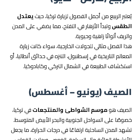
يُعتبر الربيع من أجمل الفصول لزيارة تركيا، حيث
يعتدل
الطقس
وتبدأ الأزهار في التفتح، مما يضفي على المدن
والريف ألوانًا زاهية وحيوية.
هذا الفصل مثالي للجولات الخارجية، سواء كانت زيارة
المعالم التاريخية في إسطنبول، التنزه في حدائق أنطاليا، أو
استكشاف الطبيعة في الشمال التركي وكابادوكيا.
الصيف (يونيو – أغسطس)
الصيف هو
موسم الشواطئ والمنتجعات
في تركيا،
خصوصًا على السواحل الجنوبية والبحر الأبيض المتوسط.
تشهد المدن الساحلية ارتفاعًا في درجات الحرارة، ما يجعل
الأنشطة المائية مثل السباحة، الغوص، ورحلات القوارب