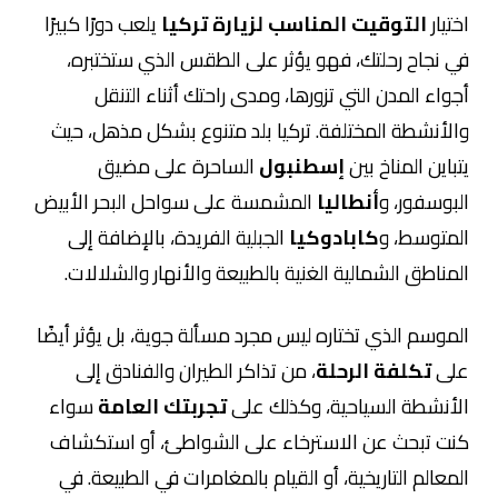
اختيار
التوقيت المناسب لزيارة تركيا
يلعب دورًا كبيرًا
في نجاح رحلتك، فهو يؤثر على الطقس الذي ستختبره،
أجواء المدن التي تزورها، ومدى راحتك أثناء التنقل
والأنشطة المختلفة. تركيا بلد متنوع بشكل مذهل، حيث
يتباين المناخ بين
إسطنبول
الساحرة على مضيق
البوسفور، و
أنطاليا
المشمسة على سواحل البحر الأبيض
المتوسط، و
كابادوكيا
الجبلية الفريدة، بالإضافة إلى
المناطق الشمالية الغنية بالطبيعة والأنهار والشلالات.
الموسم الذي تختاره ليس مجرد مسألة جوية، بل يؤثر أيضًا
على
تكلفة الرحلة
، من تذاكر الطيران والفنادق إلى
الأنشطة السياحية، وكذلك على
تجربتك العامة
سواء
كنت تبحث عن الاسترخاء على الشواطئ، أو استكشاف
المعالم التاريخية، أو القيام بالمغامرات في الطبيعة. في