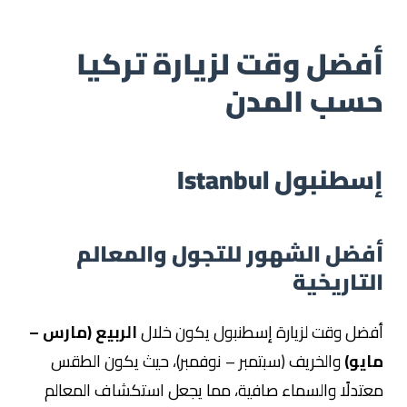
طرابزون – أنطاليا – إسطنبول
مع سائق خاص
أفضل وقت لزيارة تركيا
اطلع على الرحلة
حسب المدن
إسطنبول Istanbul
أفضل الشهور للتجول والمعالم
التاريخية
أفضل وقت لزيارة إسطنبول يكون خلال
الربيع (مارس –
مايو)
والخريف (سبتمبر – نوفمبر)، حيث يكون الطقس
معتدلًا والسماء صافية، مما يجعل استكشاف المعالم