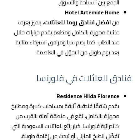
الجمع بين السياحة والتسوق.
Hotel Artemide Rome
من
افضل فنادق روما للعائلات
، يتميز بغرف
عائلية مجهزة بالكامل ومطعم يقدم خيارات حلال
عند الطلب. كما يضم سبا ومرافق استرخاء مثالية
بعد يوم طويل من التجوّل في العاصمة.
فنادق للعائلات في فلورنسا
Residence Hilda Florence
يقدم شققًا فندقية أنيقة بمساحات كبيرة ومطابخ
مجهزة بالكامل، تقع في منطقة آمنة بالقرب من
كاتدرائية فلورنسا. خيار رائع للعائلات السعودية التي
تفضّل الطبخ المنزلي أو تبحث عن إقامة طويلة.