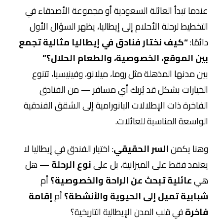
عندما تبدأ العائلة السعودية أو مجموعة الأصدقاء في
التخطيط لرحلة الأحلام إلى إيطاليا، يظهر السؤال الأول
دائمًا:
“كيف نختار فنادق في إيطاليا مثالية تجمع
بين الموقع، الخصوصية، والطعام الحلال؟”
بين مدنها المذهلة مثل روما، ميلانو، وفينيسيا، تتنوع
الخيارات بشكل قد يُربك أي مسافر — من الفنادق
الفاخرة ذات الإطلالات البانورامية إلى الشقق الفندقية
الواسعة المناسبة للعائلات.
وهنا يكمن
السر الحقيقي
: اختيار الفندق في إيطاليا لا
يعتمد فقط على الميزانية، بل على
نوع الرحلة
— هل
هي
عائلية تبحث عن الراحة والخصوصية؟
أم
شبابية تميل إلى الحيوية والأنشطة؟
أم
إقامة
فاخرة
في قلب المدن الإيطالية التاريخية؟