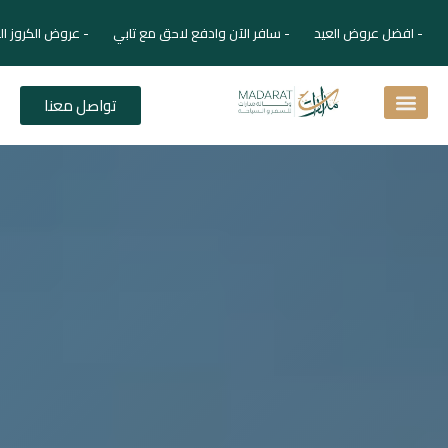
- افضل عروض العيد - سافر الآن وادفع لاحق مع تابي - عروض الكروز ال
تواصل معنا
اسئلة شائعة
دليل الفنادق
نصائح للمسافر
برنامجك السياحي
دليلك السياحي
المقالات و المجلة السياحية