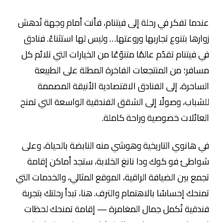
عندما تفكر في رحلة إلى فيتنام، فأنت أمام وجهة تُدهش
زوارها بتنوع تجاربها وروعتها… وليس لها استثناءً. فنادق
في فيتنام تقدّم عالمًا متنوّعًا من الخيارات التي تلائم كل
مسافر؛ من المنتجعات الفاخرة المطلة على الطبيعة
الساحرة، إلى الفنادق الاقتصادية الأنيقة المصممة
للشباب، وصولًا إلى الشقق الفندقية الواسعة التي تمنح
العائلات خصوصية وراحة كاملة.
في هانوي التاريخية وهوشي منه النابضة بالحياة، وعلى
شواطئ فو كوك ودا نانغ الخلابة، ستجد أماكن إقامة
تجمع بين الضيافة الراقية، الموقع المثالي، والخدمات التي
تمنحك إحساسًا بالاهتمام والترف. هنا، تبدأ رحلتك بتجربة
فندقية تُكمل جمال المغامرة — إقامة تمنحك لحظات