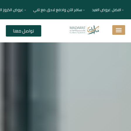
- افضل عروض العيد - سافر الآن وادفع لاحق مع تابي - عروض الكروز ال
تواصل معنا
اسئلة شائعة
دليل الفنادق
نصائح للمسافر
برنامجك السياحي
دليلك السياحي
المقالات و المجلة السياحية