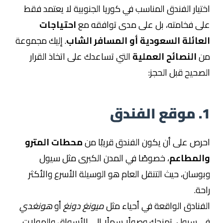
اختيار الفندق المناسب في كوريا الجنوبية لا يعتمد فقط
على فخامته، بل على مدى توافقه مع
احتياجات
العائلة السعودية أو المسافر الشاب
. إليك مجموعة
من
النصائح العملية
التي تساعدك على اتخاذ القرار
الصحيح قبل الحجز:
1. موقع الفندق
احرص على أن يكون الفندق قريبًا من
محطات المترو
والمطاعم
، خصوصًا في المدن الكبرى مثل سيول
وبوسان، حيث التنقل العام هو الوسيلة الأسرع والأكثر
راحة.
الفنادق الواقعة في أحياء مثل
ميونغ دونغ
أو
هونغدي
في سيول، تمنحك وصولًا سهلًا إلى الأسواق والمولات