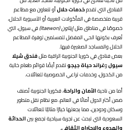
من ناحية فنادق في كوريا الجنوبية
، ستجد العديد من
الفنادق التي تقدم
خدمات حلال
أو تتعاون مع مطاعم
قريبة متخصصة في المأكولات العربية أو الآسيوية الحلال،
خصوصًا في مناطق مثل
إيتاون (Itaewon)
في سيول، التي
تُعرف بكونها الحي المفضل للمسلمين لوفرة المطاعم
الحلال والمساجد الصغيرة فيها.
بعض فنادق في كوريا الجنوبية الراقية مثل
فندق شيلا
سيول
و
غراند حياة جيجو
تقدم أيضًا قوائم طعام خالية
من الكحول، وخدمات تراعي الخصوصية للعائلات.
أما من ناحية
الأمان والراحة
، فكوريا الجنوبية تُصنف
ضمن أكثر الدول أمانًا في العالم، مع نظام نقل متطور
وسكان ودودين، مما يجعلها خيارًا مثاليًا للعائلات
السعودية التي تبحث عن تجربة سياحية تجمع بين
الحداثة
والهدوء والاحترام الثقافي
.