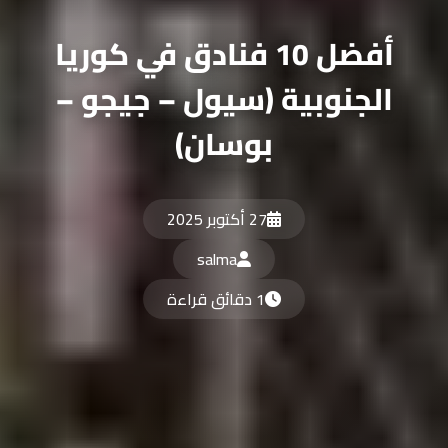
أفضل 10 فنادق في كوريا
الجنوبية (سيول – جيجو –
بوسان)
27 أكتوبر 2025
salma
1 دقائق قراءة