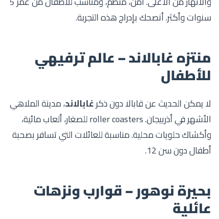
والأنهار من الأعلى. آمن، منظم، ومناسب للأطفال من عمر 5
سنوات وأكثر. أنصحك بإدراج هذه التجربة
.
منتزه غابالاند – عالم ترفيهي
للأطفال
لا يمكن الحديث عن قابالا دون ذكر
غابالاند
، مدينة الملاهي
الأشهر في أذربيجان. roller coasters للصغار، ألعاب مائية،
وأكشاك حلويات محلية. مناسبة للعائلات التي تسافر بصحبة
أطفال دون سن 12.
بحيرة نوهور – قوارب ونزهات
عائلية