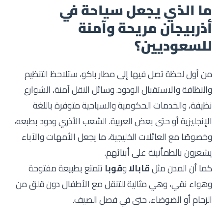
ما الذي يجعل سياحة في
أذربيجان مريحة وآمنة
للسعوديين؟
من أول لحظة تصل فيها إلى مطار باكو، ستلاحظ التنظيم
والنظافة والاستقبال الودود. وسائل النقل آمنة، الشوارع
نظيفة، والخدمات الحكومية والسياحية متوفرة باللغة
الإنجليزية أو حتى بعض العربية. الشعب الأذري ودود بطبعه،
وخصوصًا مع العائلات الخليجية، ما يجعل الأمهات والآباء
يشعرون بالطمأنينة على أبنائهم.
كما أن المدن مثل
قابالا
و
قوبا
تتمتع بطبيعة مفتوحة
وهواء نقي، وهي مثالية للتنقل مع الأطفال دون قلق من
الزحام أو الضوضاء، حتى في فصل الصيف.