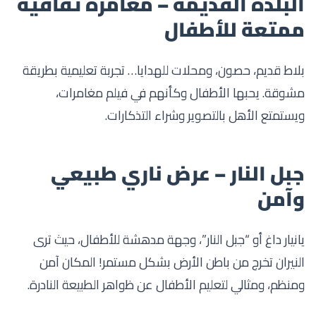
البلدة القديمة – مغامرة ثقافية
ممتعة للأطفال
بلاط قديم، حصون، ومحلات للهدايا… تجربة تعليمية بطريقة
مشوقة. يحبها الأطفال وكأنهم في فيلم مغامرات،
ويستمتع الأهل بالتصوير وشراء التذكارات.
جبل النار – عرض ناري طبيعي
وآمن
يانيار داغ أو “جبل النار”، وجهة مدهشة للأطفال، حيث ترى
النيران تخرج من باطن الأرض بشكل مستمر! المكان آمن
ومنظم، ومثالي لتعليم الأطفال عن ظواهر الطبيعة النادرة.