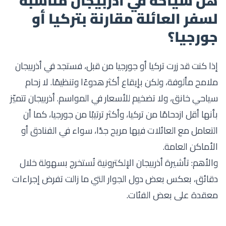
هل سياحة في أذربيجان مناسبة
لسفر العائلة مقارنة بتركيا أو
جورجيا؟
إذا كنت قد زرت تركيا أو جورجيا من قبل، فستجد في أذربيجان
ملامح مألوفة، ولكن بإيقاع أكثر هدوءًا وتنظيمًا. لا زحام
سياحي خانق، ولا تضخيم للأسعار في المواسم. أذربيجان تتميّز
بأنها أقل ازدحامًا من تركيا، وأكثر ترتيبًا من جورجيا، كما أن
التعامل مع العائلات فيها مريح جدًا، سواء في الفنادق أو
الأماكن العامة.
والأهم: تأشيرة أذربيجان الإلكترونية تُستخرج بسهولة خلال
دقائق، بعكس بعض دول الجوار التي ما زالت تفرض إجراءات
معقدة على بعض الفئات.