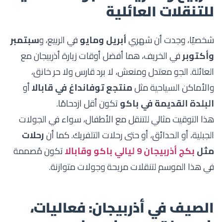
للتنقلات العائلية
شخصيًا، وجدت أن شهري
أبريل ومايو
في الربيع، و
سبتمبر
وأكتوبر
في الخريف، هما أفضل أوقات زيارة أذربيجان مع
العائلة. الجو معتدل ومنعش، لا برد قارس ولا حر خانق،
والأماكن السياحية مثل
منتجع توفانداغ في قابالا
أو
البلدة القديمة في باكو
تكون أقل ازدحامًا.
هذا التوقيت مثالي للتنقل مع الأطفال، سواء في الجولات
الجبلية، أو الحدائق، أو حتى رحلات التلفريك. كما أن
رحلات
مثل
بكج أذربيجان 9 ليالي باكو وقابالا
تكون مُصممة
في هذا الموسم لتنقلات مريحة وجولات متوازنة.
الصيف في أذربيجان: فعاليات،