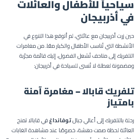
سياحياً للأطفال والعائلات
في أذربيجان
حين زرت أذربيجان مع عائلتي، لم أتوقع هذا التنوع في
الأنشطة التي تُناسب الأطفال والكبار معًا. من مغامرات
التلفريك إلى متاحف تُشعل الفضول، إليك قائمة مجرّبة
ومضمونة لعطلة لا تُنسى للسياحة في أذربيجان:
تلفريك قابالا – مغامرة آمنة
بامتياز
رحلة بالتلفريك إلى أعالي جبال
توفانداغ
في قابالا تمنح
العائلة لحظة صمت دهشة، خصوصًا عند مشاهدة الغابات