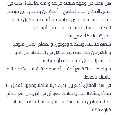
هل تبحث عن وجهة صيفية مريحة وآمنة لعائلتك؟..
كنت في
نفس المكان العام الماضي – أبحث عن بلد جديد غير مزدحم،
يقدم تجربة متوازنة بين الطبيعة والأنشطة، ويكون مناسبًا
للأطفال… وكانت النتيجة: سياحة في أذربيجان
!
بلد يرحّب بك كأنك في بيتك.
سعره مناسب، وسكانه ودودون، والطعام الحلال متوفر،
والأهم من ذلك: فيه تنوّع مذهل في الأنشطة من باكو
الحديثة إلى جبال قابالا وريف أوغوز الساحر.
سواء كنت عائلة مع أطفال أو مجموعة شباب، ستجد هنا ما
يناسبك بالضبط.
في هذا المقال، أضع بين يديك دليلًا شاملًا ومجربًا لأفضل 15
مكانًا ونشاطًا سياحيًا مناسبًا للعوائل في أذربيجان، مع نصائح
عملية، فنادق مجربة، وتكاليف تقريبية تساعدك في اتخاذ
قرارك بثقة.