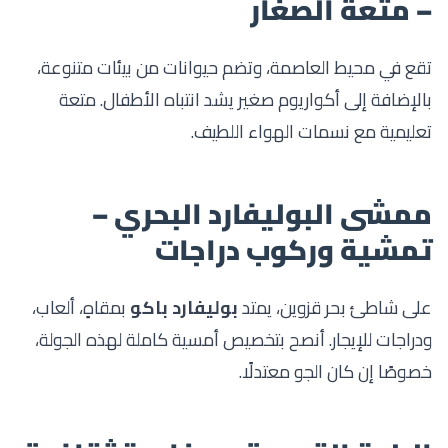
– متعة الصغار
تقع في محيط العاصمة، وتضم حيوانات من بيئات متنوعة،
بالإضافة إلى أكواريوم صغير يشد انتباه الأطفال. متعة
تعليمية مع نسمات الهواء اللطيف.
ممشى البوليفارد البحري –
تمشية وركوب دراجات
على شاطئ بحر قزوين، يمتد
بوليفارد باكو
بمقاهٍ، ألعاب،
ودراجات للإيجار. أنصح بتخصيص أمسية كاملة لهذه الجولة،
خصوصًا إن كان الجو معتدلًا.