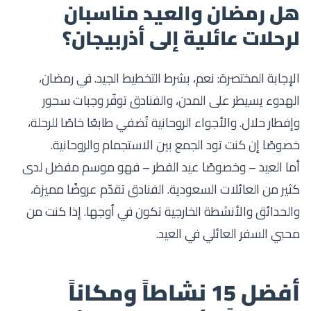
هل رمضان والعيد مناسبان
لرحلات عائلية إلى أذربيجان؟
الإجابة المختصرة: نعم، بشرط التخطيط الجيد. في رمضان،
الهدوء يسيطر على المدن، والفنادق توفّر وجبات سحور
وإفطار حلال. والأجواء الروحانية تُضفي طابعًا خاصًا للرحلة،
خصوصًا إن كنت تود الجمع بين الاستجمام والروحانية.
أما العيد – وخصوصًا عيد الفطر – فهو موسم مفضل لدى
كثير من العائلات السعودية. الفنادق تقدّم عروضًا مميزة،
والحدائق والأنشطة الخارجية تكون في أوجها. إذا كنت من
محبي السفر العائلي في العيد.
أفضل 15 نشاطاً ومكاناً