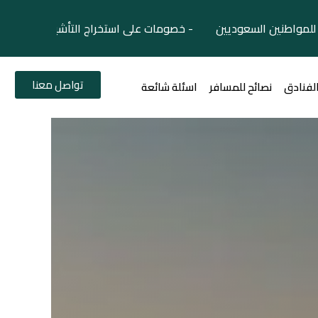
لمواطنين السعوديين - خصومات على استخراج التأشيرات السياح
تواصل معنا
الفنادق
نصائح للمسافر
اسئلة شائعة