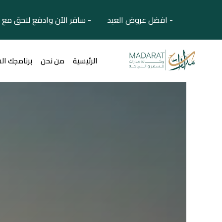
- افضل عروض العيد - سافر الآن وادفع لاحق مع 
الرئيسية
من نحن
برنامجك ال