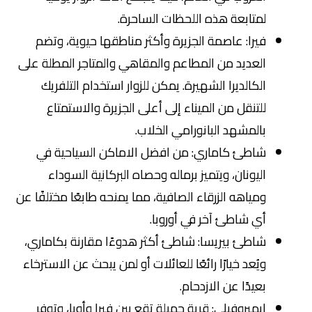
لمتابعة هذه اللحظات الساحرة.
فيرا: عاصمة الجزيرة وأكثر مناطقها حيوية، وتضم
العديد من المطاعم والمقاهي والمتاجر المطلة على
الكالديرا الشهيرة. يمكن للزوار استخدام التلفريك
للتنقل من الميناء إلى أعلى الجزيرة والاستمتاع
بالمشهد البانورامي الخلاب.
شاطئ كاماري: من افضل الاماكن السياحية في
اليونان، ويتميز برماله وحصاه البركانية السوداء
ومياهه الزرقاء الصافية، مما يمنحه طابعًا مختلفًا عن
أي شاطئ آخر في أوروبا.
شاطئ بيريسا: شاطئ أكثر هدوءًا مقارنة بكاماري،
ويُعد خيارًا رائعًا للعائلات أو لمن يبحث عن الاسترخاء
بعيدًا عن الازدحام.
إيميروفيلي: قرية جميلة تقع بين فيرا وأويا، وتوفر