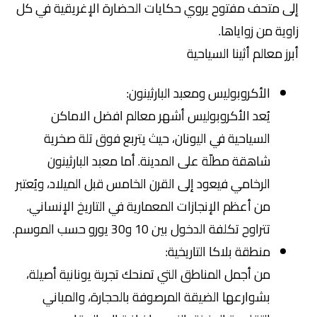
إلى متحف مفتوح يروي حكايات الحضارة الإغريقية في كل
زاوية من زواياها.
أبرز معالم أثينا السياحية
الأكروبوليس ومعبد البارثينون:
يُعد الأكروبوليس أشهر معالم افضل الاماكن
السياحية في اليونان، حيث يتربع فوق تلة صخرية
شاهقة مطلّة على المدينة. أما معبد البارثينون
الرخامي فيعود إلى القرن الخامس قبل الميلاد، ويُعتبر
من أعظم الإنجازات المعمارية في التاريخ الإنساني.
تتراوح تكلفة الدخول بين 10 و30 يورو حسب الموسم.
منطقة بلاكا التاريخية:
من أجمل المناطق التي تمنحك تجربة يونانية أصيلة،
بشوارعها الضيقة المرصوفة بالحجارة، والمباني