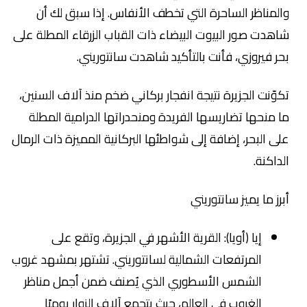
والمناظر الساحرة التي تخطف الأنفاس. إذا سبق لك أن
شاهدت صور البيوت البيضاء ذات القباب الزرقاء المطلة على
بحر فيروزي، فأنت بالتأكيد شاهدت سانتوريني.
تكوّنت الجزيرة نتيجة انفجار بركاني ضخم منذ آلاف السنين،
ما منحها تضاريسها الفريدة ومنحدراتها الدرامية المطلة
على البحر، إضافة إلى شواطئها البركانية المميزة ذات الرمال
الداكنة.
أبرز ما يميز سانتوريني
إيا (أويا): القرية الأشهر في الجزيرة، وتقع على
المرتفعات الشمالية لسانتوريني. تشتهر بمشهد غروب
الشمس الأسطوري الذي يُصنف ضمن أجمل مناظر
الغروب في العالم، حيث يتجمع آلاف الزوار يوميًا