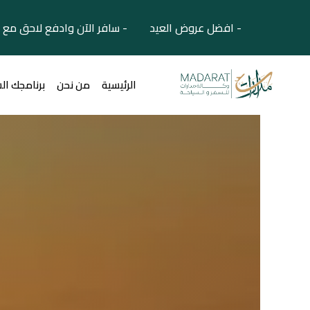
- افضل عروض العيد - سافر الآن وادفع لاحق مع 
الرئيسية
من نحن
برنامجك ال