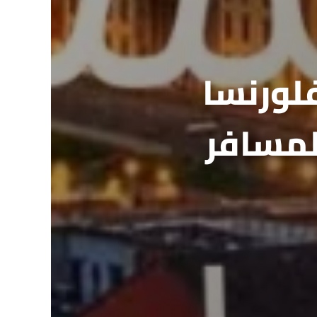
لورنسا