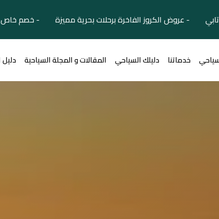
تابي - عروض الكروز الفاخرة برحلات بحرية مميزة - خصم خاص ل
سياحي
خدماتنا
دليلك السياحي
المقالات و المجلة السياحية
دليل 