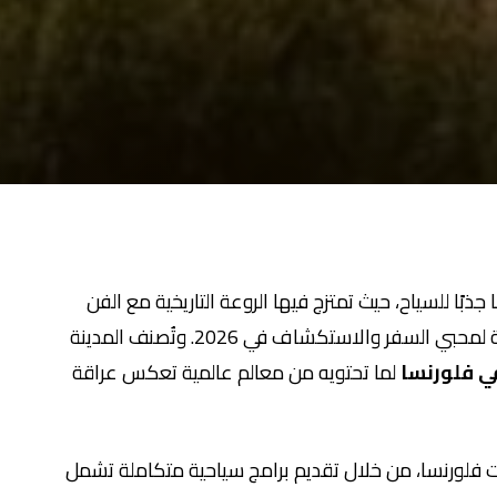
ذبًا للسياح، حيث تمتزج فيها الروعة التاريخية مع الفن
والثقافة في كل زاوية، مما يجعلها وجهة أساسية لمحبي السفر والاستكشاف في 2026. وتُصنف المدينة
ي فلورنسا
لما تحتويه من معالم عالمية تعكس عراقة
ات فلورنسا، من خلال تقديم برامج سياحية متكاملة تشمل