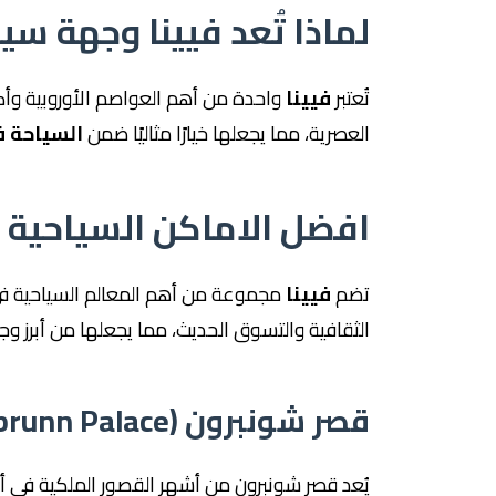
لماذا تُعد فيينا وجهة سي
تُعتبر
فيينا
واحدة من أهم العواصم الأوروبية وأكثره
العصرية، مما يجعلها خيارًا مثاليًا ضمن
السياحة ف
افضل الاماكن السياحية ف
تضم
فيينا
مجموعة من أهم المعالم السياحية 
الثقافية والتسوق الحديث، مما يجعلها من أبرز وج
قصر شونبرون (Schönbrunn Palace)
يُعد قصر شونبرون من أشهر القصور الملكية في أور