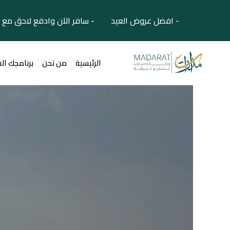
- افضل عروض العيد - سافر الآن وادفع لاحق مع 
الرئيسية
من نحن
برنامجك ال