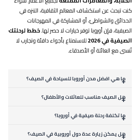
الخلابة، والمغامرات الممتعة
لجميع الأعمار. سواء
كنت تبحث عن استكشاف المعالم الثقافية، التنزه في
الحدائق والشواطئ، أو المشاركة في المهرجانات
الصيفية، فإن أوروبا توفر خيارات لا حصر لها.
خطط لرحلتك
الصيفية في 2026
للاستمتاع بأجواء دافئة وتجارب لا
تُنسى مع العائلة أو الأصدقاء.
ما هي افضل مدن أوروبا للسياحة في الصيف؟
تشمل أبرز المدن الصيفية باريس، روما، برشلونة، أمستردام، فيينا،
هل الصيف مناسب للعائلات والأطفال؟
بودابست، كوبنهاغن، وبورتو، حيث تجمع بين الثقافة، الطبيعة،
والأنشطة الصيفية.
نعم، الصيف يوفر أنشطة متنوعة تناسب جميع الأعمار، من
ما تكلفة رحلة صيفية في أوروبا؟
الرحلات الثقافية والمغامرات الطبيعية إلى الشواطئ والحدائق
والمهرجانات الصيفية.
تعتمد على عدد الأيام، المدن المختارة، الإقامة، ونوعية الأنشطة،
هل يمكن زيارة عدة دول أوروبية في الصيف؟
لكن التخطيط المسبق يساعد على ضبط الميزانية والاستفادة من