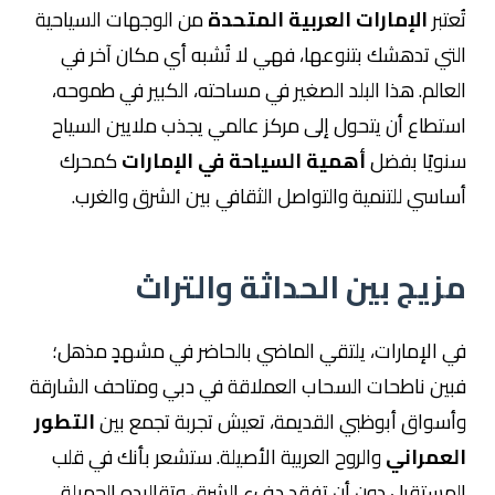
تُعتبر
الإمارات العربية المتحدة
من الوجهات السياحية
التي تدهشك بتنوعها، فهي لا تُشبه أي مكان آخر في
العالم. هذا البلد الصغير في مساحته، الكبير في طموحه،
استطاع أن يتحول إلى مركز عالمي يجذب ملايين السياح
سنويًا بفضل
أهمية السياحة في الإمارات
كمحرك
أساسي للتنمية والتواصل الثقافي بين الشرق والغرب.
مزيج بين الحداثة والتراث
في الإمارات، يلتقي الماضي بالحاضر في مشهدٍ مذهل؛
فبين ناطحات السحاب العملاقة في دبي ومتاحف الشارقة
وأسواق أبوظبي القديمة، تعيش تجربة تجمع بين
التطور
العمراني
والروح العربية الأصيلة. ستشعر بأنك في قلب
المستقبل دون أن تفقد دفء الشرق وتقاليده الجميلة.