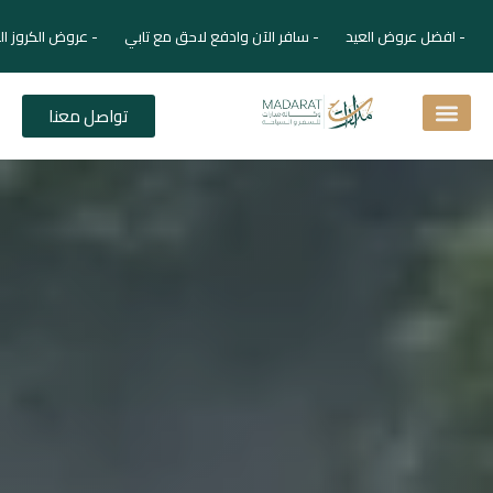
- افضل عروض العيد - سافر الآن وادفع لاحق مع تابي - عروض الكروز ال
تواصل معنا
اسئلة شائعة
دليل الفنادق
نصائح للمسافر
برنامجك السياحي
دليلك السياحي
المقالات و المجلة السياحية