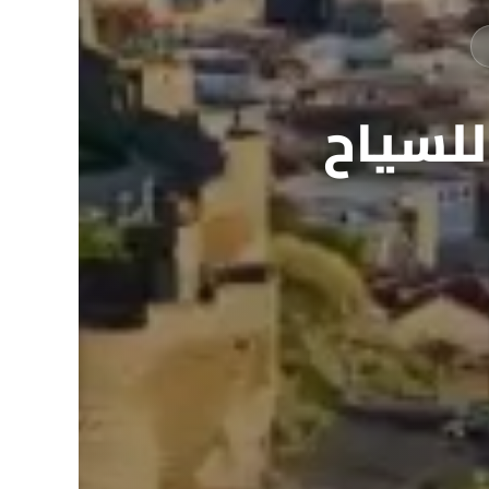
للسياح