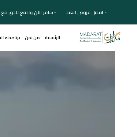
- افضل عروض العيد - سافر الآن وادفع لاحق مع 
الرئيسية
من نحن
برنامجك ال