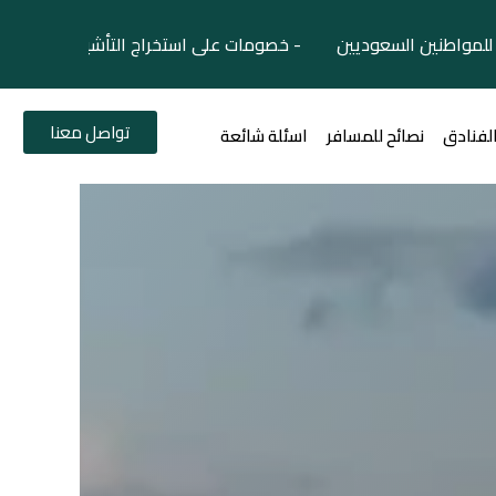
لمواطنين السعوديين - خصومات على استخراج التأشيرات السياح
تواصل معنا
الفنادق
نصائح للمسافر
اسئلة شائعة