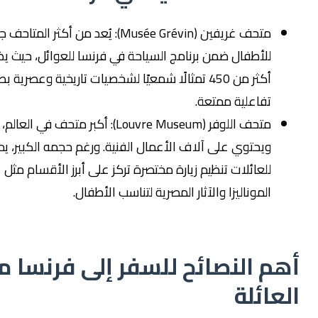
متحف غريفين (Musée Grévin): يُعد من أكثر المتاحف جذبًا
للأطفال ضمن برنامج السياحة في فرنسا للعوائل، حيث يضم
أكثر من 450 تمثالًا شمعيًا لشخصيات تاريخية وعصرية بطريقة
تفاعلية ممتعة.
متحف اللوفر (Louvre Museum): أكبر متحف في العالم،
ويحتوي على آلاف الأعمال الفنية. ورغم حجمه الكبير، يمكن
للعائلات تنظيم زيارة مختصرة تركز على أبرز الأقسام مثل
الموناليزا والآثار المصرية لتناسب الأطفال.
م النصائح للسفر إلى فرنسا مع
عائلة