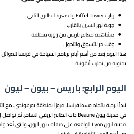
زيارة Eiffel Tower والصعود للطابق الثاني
جولة نهر السين بالقارب
مشاهدة معالم باريس من زاوية مختلفة
وقت حر للتسوق والتجول
اليوم يُعد من أهم أيام برنامج السياحة في فرنسا للعوائل لما
يه من تجارب أيقونية.
يوم الرابع: باريس – بيون – ليون
 الرحلة باتجاه وسط فرنسا، مرورًا بمنطقة بورغوندي، مع التوقف
في مدينة بيون Beaune ذات الطابع الريفي الساحر. ثم نواصل إلى
مدينة ليون Lyon الواقعة على ضفاف نهر الرون، والتي تُعد واحدة
هم المدن الثقافية في فرنسا.