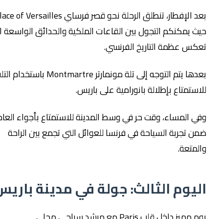
بعد الإفطار، تنطلق الرحلة نحو قصر فرساي Palace of Versailles
يمكنكم التجول بين القاعات الملكية والحدائق الواسعة التي
س عظمة التاريخ الفرنسي.
بعدها يتم التوجه إلى تلة مونمارتر Montmartre باستخدام التلفريك
تمتاع بإطلالة بانورامية على باريس.
 المساء، وقت حر في وسط المدينة للاستمتاع بأجواء العاصمة
تجربة السياحة في فرنسا للعوائل التي تجمع بين الراحة
تعة.
يوم الثالث: جولة في مدينة باريس
 داخل قلب Paris مع مرشد سياحي محلي.