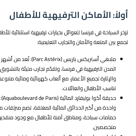
لاً: الأماكن الترفيهية للأطفال
 السياحة في فرنسا للعوائل بخيارات ترفيهية استثنائية للأطفال،
 بين المتعة والأمان والتجارب التعليمية:
ملاهي أستريكس باريس (Parc Astérix): تُعد من أشهر
المدن الترفيهية في فرنسا، وتقدّم تجارب مليئة بالتشويق
والإثارة لجميع الأعمار، مع ألعاب كهربائية ومائية متنوعة
تناسب الأطفال والعائلات.
حديقة أكوا بوليفارد المائية (Aquaboulevard de Paris):
واحدة من أكبر الحدائق المائية المغلقة، تضم منزلقات مائية،
حمامات سباحة، ومناطق آمنة للأطفال مع وجود منقذين
متخصصين.