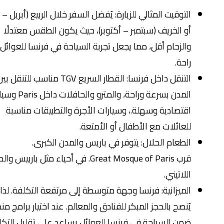
التوقيت المثالي للزيارة: يُفضل السفر خلال الربيع (أبريل – مايو)
أو الخريف (سبتمبر – أكتوبر)، حيث يكون الطقس معتدلًا
والزحام أقل، مما يجعل تجربة السياحة في فرنسا للعوائل أكثر
راحة.
التنقل داخل فرنسا: القطار السريع TGV مناسب للتنقل بين
المدن بسرعة وراحة، والمترو والحافلات داخل Paris وسيلة
اقتصادية وسهلة.، وسيارات الأجرة والتطبيقات مناسبة
للعائلات مع الأطفال أو الأمتعة.
الطعام الحلال: يتوفر في باريس والمدن الكبرى.
قرب Great Mosque of Paris. في أحياء مثل باربيس والحي
اللاتيني.
الميزانية: فرنسا وجهة متوسطة إلى مرتفعة التكلفة. لذا
يُنصح بالحجز المبكر للفنادق والمعالم. عند اختيار برامج منظمة
ضمن السياحة في فرنسا للعوائل يساعد على تقليل التكاليف.