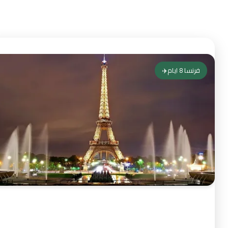
فرنسا 8 ايام✈️