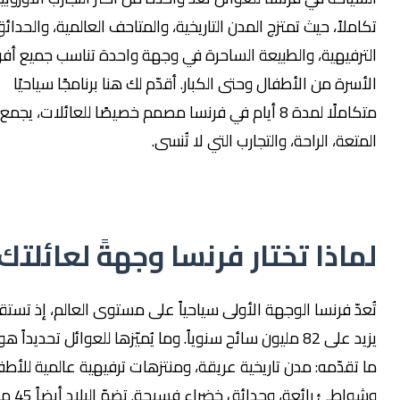
لاً، حيث تمتزج المدن التاريخية، والمتاحف العالمية، والحدائق
فيهية، والطبيعة الساحرة في وجهة واحدة تناسب جميع أفراد
رة من الأطفال وحتى الكبار. أقدّم لك هنا برنامجًا سياحيًا
متكاملًا لمدة 8 أيام في فرنسا مصمم خصيصًا للعائلات، يجمع بين
عة، الراحة، والتجارب التي لا تُنسى.
اذا تختار فرنسا وجهةً لعائلتك؟
ّ فرنسا الوجهة الأولى سياحياً على مستوى العالم، إذ تستقبل ما
يزيد على 82 مليون سائح سنوياً. وما يُميّزها للعوائل تحديداً هو تنوّع
قدّمه: مدن تاريخية عريقة، ومنتزهات ترفيهية عالمية للأطفال،
وشواطئ رائعة، وحدائق خضراء فسيحة. تضمّ البلاد أيضاً 45 موقعاً