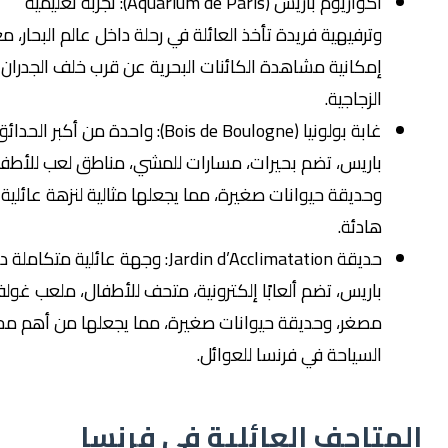
اكواريوم باريس (Aquarium de Paris): تجربة تعليمية
وترفيهية فريدة تأخذ العائلة في رحلة داخل عالم البحار، مع
إمكانية مشاهدة الكائنات البحرية عن قرب خلف الجدران
الزجاجية.
غابة بولونيا (Bois de Boulogne): واحدة من أكبر الحدائق في
باريس، تضم بحيرات، مسارات للمشي، مناطق لعب للأطفال،
وحديقة حيوانات صغيرة، مما يجعلها مثالية لنزهة عائلية
هادئة.
حديقة Jardin d’Acclimatation: وجهة عائلية متكاملة داخل
باريس، تضم ألعابًا إلكترونية، متحف للأطفال، ملعب غولف
مصغر، وحديقة حيوانات صغيرة، مما يجعلها من أهم محطات
السياحة في فرنسا للعوائل.
متاحف العائلية في فرنسا