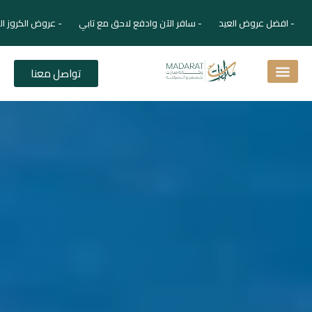
- افضل عروض العيد - سافر الآن وادفع لاحق مع تابي - عروض الكروز ال
تواصل معنا
اسئلة شائعة
دليل الفنادق
نصائح للمسافر
برنامجك السياحي
دليلك السياحي
المقالات و المجلة السياحية