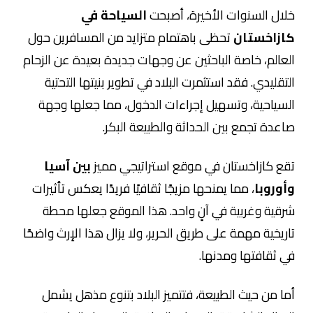
خلال السنوات الأخيرة، أصبحت
السياحة في
كازاخستان
تحظى باهتمام متزايد من المسافرين حول
العالم، خاصة الباحثين عن وجهات جديدة بعيدة عن الزحام
التقليدي. فقد استثمرت البلاد في تطوير بنيتها التحتية
السياحية، وتسهيل إجراءات الدخول، مما جعلها وجهة
صاعدة تجمع بين الحداثة والطبيعة البكر.
تقع كازاخستان في موقع استراتيجي مميز
بين آسيا
وأوروبا
، مما يمنحها مزيجًا ثقافيًا فريدًا يعكس تأثيرات
شرقية وغربية في آنٍ واحد. هذا الموقع جعلها محطة
تاريخية مهمة على طريق الحرير، ولا يزال هذا الإرث واضحًا
في ثقافتها ومدنها.
أما من حيث الطبيعة، فتتميز البلاد بتنوع مذهل يشمل