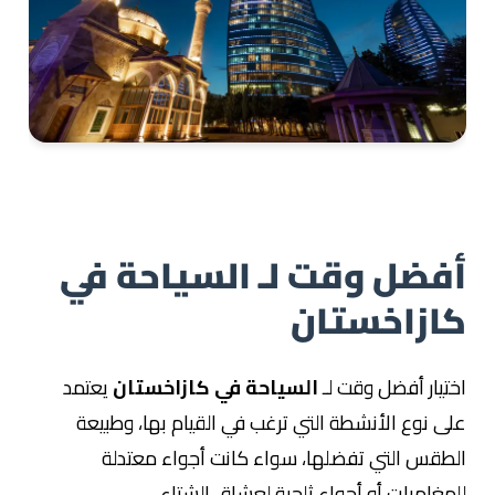
أذربيجان 10 أيام
أفضل وقت لـ السياحة في
مع سائق خاص
كازاخستان
اطلع على الرحلة
اختيار أفضل وقت لـ
السياحة في كازاخستان
يعتمد
على نوع الأنشطة التي ترغب في القيام بها، وطبيعة
الطقس التي تفضلها، سواء كانت أجواء معتدلة
للمغامرات أو أجواء ثلجية لعشاق الشتاء.