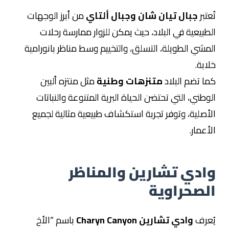
تُعتبر
جبال تيان شان وجبال ألتاي
من أبرز الوجهات
الطبيعية في البلاد، حيث يمكن للزوار ممارسة رحلات
المشي الطويلة، التسلق، والتخييم وسط مناظر بانورامية
خلابة.
كما تضم البلاد
متنزهات وطنية
مثل منتزه ألبين
الوطني، التي تحتضن الحياة البرية المتنوعة والنباتات
الأصلية، وتوفر تجربة استكشاف طبيعية مثالية لجميع
الأعمار.
وادي تشارين والمناظر
الصحراوية
يُعرف
وادي تشارين Charyn Canyon
باسم “الأخ