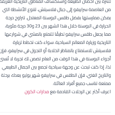
للتنزه بين أحضان الطبيعة واستكشاف المناطق التاريخية العريقة.
من العاصمة سراييفو إلى جبال فلاسيتش، تتنوع الأنشطة التي
يمكن ممارستها بفضل طقس البوسنة المعتدل. تتراوح درجة
الحرارة في البوسنة خلال هذا الشهر بين 23 و30 درجة مئوية،
مما يجعل طقس سراييفو لطيفًا للتمتع بالمشي في شوارعها
التاريخية وزيارة المعالم السياحية. سواء كنت تخطط لزيارة
فلاسيتش للاستمتاع بالمناظر الخلابة أو التجول في سراييفو، فإن
أجواء البوسنة في هذا الوقت من العام تضمن لك تجربة لا تُنسى.
لذا، إذا كنت تبحث عن وجهة سياحية تجمع بين الجمال الطبيعي
والتاريخ الغني، فإن الطقس في سراييفو شهر يوليو يعدك برحلة
ممتعة تناسب جميع أفراد العائلة.
اعرف أكثر عن الرحلات القادمة مع
مدارات الكون