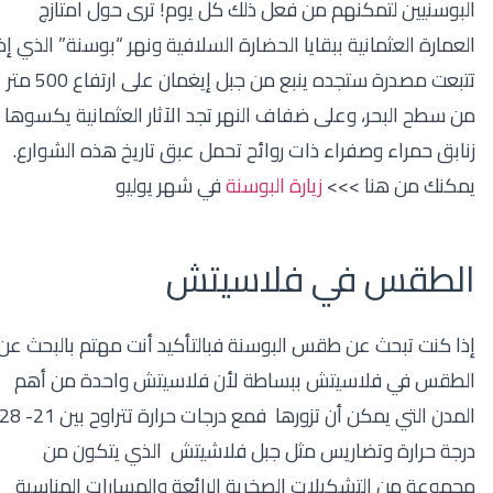
البوسنيين لتمكنهم من فعل ذلك كل يوم! ترى حول امتازج
العمارة العثمانية ببقايا الحضارة السلافية ونهر “بوسنة” الذي إذا
تتبعت مصدرة ستجده ينبع من جبل إيغمان على ارتفاع 500 متر
من سطح البحر، وعلى ضفاف النهر تجد الآثار العثمانية يكسوها
زنابق حمراء وصفراء ذات روائح تحمل عبق تاريخ هذه الشوارع.
يمكنك من هنا >>>
زيارة البوسنة
في شهر يوليو
الطقس في فلاسيتش
إذا كنت تبحث عن طقس البوسنة فبالتأكيد أنت مهتم بالبحث عن
الطقس في فلاسيتش ببساطة لأن فلاسيتش واحدة من أهم
المدن التي يمكن أن تزورها فمع درجات حرارة تتراوح بين 21- 28
درجة حرارة وتضاريس مثل جبل فلاشيتش الذي يتكون من
مجموعة من التشكيلات الصخرية الرائعة والمسارات المناسبة