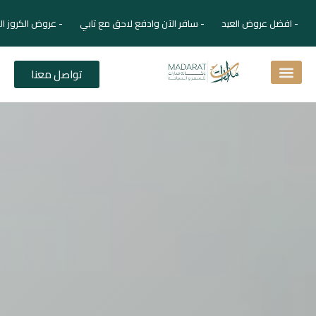
- افضل عروض العيد - سافر الآن وادفع لاحق مع تابي - عروض الكروز الفا
تواصل معنا
اسئلة شائعة
دليل الفنادق
نصائح للمسافر
برنامجك السياحي
دليلك السياحي
المقالات و المجلة السياحية