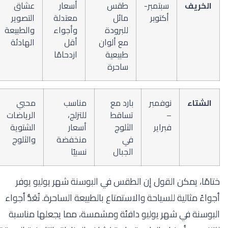
الخريف
سبتمبر-
طقس
أسعار
عشاق
أكتوبر
مائل
معتدلة
التصوير
للبرودة
وأجواء
والطبيعة
مع ألوان
أقل
الهادئة
طبيعية
ازدحامًا
ساحرة
الشتاء
نوفمبر
بارد مع
مناسب
محبي
–
تساقط
للتزلج،
الرياضات
فبراير
الثلوج
أسعار
الشتوية
في
منخفضة
والثلوج
الجبال
نسبيًا
ختامًا، يمكن القول إن الطقس في البوسنة شهر يوليو يوفر
أجواءً مثالية للسياحة والاستمتاع بالطبيعة الساحرة. تُعَدُّ أجواء
البوسنة في شهر يوليو دافئة ومشمسة، مما يجعلها مناسبة