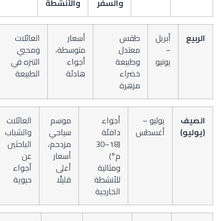
والسفر
والأنشطة
الربيع
أبريل
طقس
أسعار
العائلات
–
معتدل
متوسطة،
ومحبي
يونيو
وطبيعة
أجواء
التنزه في
خضراء
هادئة
الطبيعة
مزهرة
الصيف
يوليو –
أجواء
موسم
العائلات
(يوليو)
أغسطس
دافئة
سياحي
والشباب
(18–30
مزدحم،
الباحثين
م°)
أسعار
عن
ومثالية
أعلى
أجواء
للأنشطة
قليلًا
حيوية
الخارجية