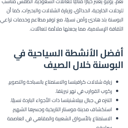
نعم، يوليو يعتبر خيارًا مثاليًا للعائلات السعودية. الطقس مناسب
للرحلات الخارجية، الحدائق، وزيارة الشلالات والبحيرات. كما أن
البوسنة بلد هادئ وآمن نسبيًا، مع توفر مطاعم وخدمات تراعي
الثقافة الإسلامية، مما يجعلها ملائمة للعائلات.
أفضل الأنشطة السياحية في
البوسنة خلال الصيف
زيارة شلالات كرافيتسا والاستمتاع بالسباحة والتصوير.
ركوب القوارب في نهر نيريتفا.
التنزه في جبال بييلاشنيتسا ذات الأجواء الباردة نسبيًا.
استكشاف مدينة موستار التاريخية وجسرها الشهير.
الاستمتاع بالأسواق الشعبية والمقاهي في العاصمة
سراييفو.