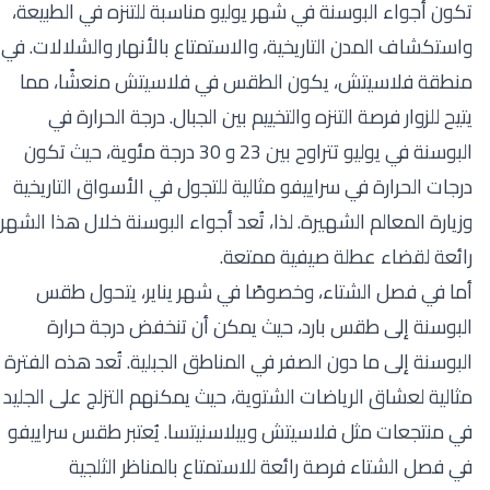
تكون أجواء البوسنة في شهر يوليو مناسبة للتنزه في الطبيعة،
واستكشاف المدن التاريخية، والاستمتاع بالأنهار والشلالات. في
منطقة فلاسيتش، يكون الطقس في فلاسيتش منعشًا، مما
يتيح للزوار فرصة التنزه والتخييم بين الجبال. درجة الحرارة في
البوسنة في يوليو تتراوح بين 23 و 30 درجة مئوية، حيث تكون
درجات الحرارة في سراييفو مثالية للتجول في الأسواق التاريخية
وزيارة المعالم الشهيرة. لذا، تُعد أجواء البوسنة خلال هذا الشهر
رائعة لقضاء عطلة صيفية ممتعة.
أما في فصل الشتاء، وخصوصًا في شهر يناير، يتحول طقس
البوسنة إلى طقس بارد، حيث يمكن أن تنخفض درجة حرارة
البوسنة إلى ما دون الصفر في المناطق الجبلية. تُعد هذه الفترة
مثالية لعشاق الرياضات الشتوية، حيث يمكنهم التزلج على الجليد
في منتجعات مثل فلاسيتش وبيلاسنيتسا. يُعتبر طقس سراييفو
في فصل الشتاء فرصة رائعة للاستمتاع بالمناظر الثلجية