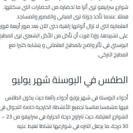
شوارع سراييفو ترى أثرا ما لحضارة من الحضارات التي سكنتها.
فمثلا عندما تأخذ جولة ترى المباني والقصور والمساجد
العثمانية التي لا تزال ألوانها زاهية حتى الآن بعد مرور أربعة قرون
على تشييدها، وإذا قررت أن تأكل من الأكل الشعبي ترى المطبخ
البوسني في تأثر واضح بالمطبخ العثماني و يتشابه كثيرا مع
المطبخ التركي.
الطقس في البوسنة شهر يوليو
أجواء البوسنة في شهر يوليو أجواء رائعة حيث يكون الطقس
فيها مشمسا مناسبا لجميع الأنشطة الخارجية خاصة التجوال في
الشوارع العتيقة، حيث تتراوح درجة الحرارة في سراييفو من 23 –
30 درجة، ما يجعل التنزه في شوارعها نشاطا تغبط عليه