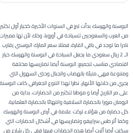
البوسنة والهرسك بدأت تبرز في السنوات الأخيرة كخيار أول لكثير
من العرب والسعوديين للسياحة في أوروبا، وذلك لأن لها مميزات
نادرا ما توجد في باقي القارة، فمثلا سعر المارك البوسني يقارب
الـ 2 ريال سعودي ما يجعل السياحة في البوسنة والهرسك خيار
اقتصادي مناسب للجميع. البوسنة أيضا تضاريسها مختلفة
ومتنوعة فهي مليئة بالهضاب والجبال وحتى السهول التي
يجري من خلالها الأنهار، نظرا لهذا التنوع الجغرافي كانت البوسنة
على مر التاريخ أرضا و موطنا للكثير من الحضارات، بداية من
الرومان مرورا بالحضارة السلافية وانتهائا بالحضارة العثمانية.
كل حضارة من هؤلاء تركت علامة في أرض البوسنة والهرسك
وكما أثر طس سراييفو وتضاريسها في أشكال الحضارات التي
سكنت أرضا أثرت أيضا هذه الحضارات فيها ففي كل شارع من