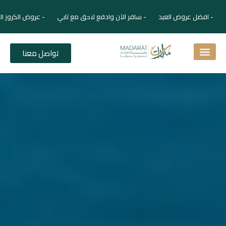
- افضل عروض العيد - سافر الآن وادفع لاحق مع تابي - عروض الكروز ال
تواصل معنا
اسئلة شائعة
دليل الفنادق
نصائح للمسافر
برنامجك السياحي
دليلك السياحي
المقالات و المجلة السياحية