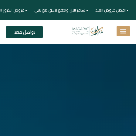
- افضل عروض العيد - سافر الآن وادفع لاحق مع تابي - عروض الكروز ال
تواصل معنا
اسئلة شائعة
دليل الفنادق
نصائح للمسافر
برنامجك السياحي
دليلك السياحي
المقالات و المجلة السياحية