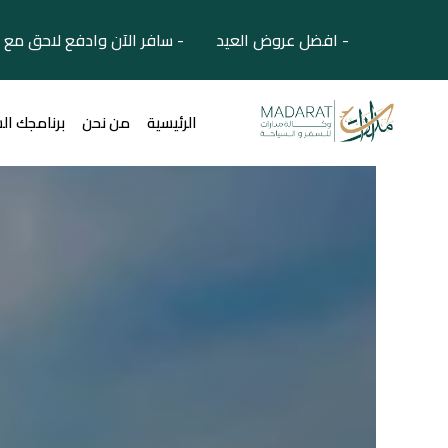
- افضل عروض العيد - سافر الآن وادفع لاحق مع 
الرئيسية
من نحن
برنامجك ال