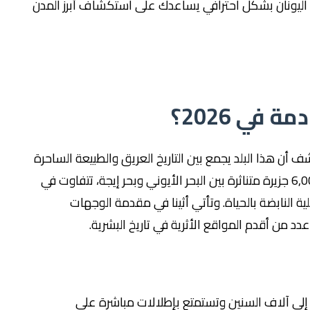
اليونان بشكل احترافي يساعدك على استكشاف أبرز المدن
 في 2026؟
أن هذا البلد يجمع بين التاريخ العريق والطبيعة الساحرة
في تجربة واحدة لا تُنسى. تضمّ اليونان أكثر من 6,000 جزيرة متناثرة بين البحر الأيوني وبحر إيجة، تتفاوت في
ية النابضة بالحياة. وتأتي أثينا في مقدمة الوجهات
دد من أقدم المواقع الأثرية في تاريخ البشرية.
إلى آلاف السنين وتستمتع بإطلالات مباشرة على