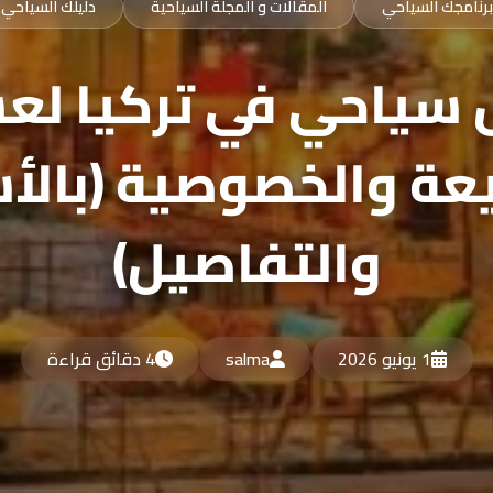
برنامجك السياحي
المقالات و المجلة السياحية
دليلك السياحي
 سياحي في تركيا لع
عة والخصوصية (بالأ
والتفاصيل)
1 يونيو 2026
salma
4 دقائق قراءة