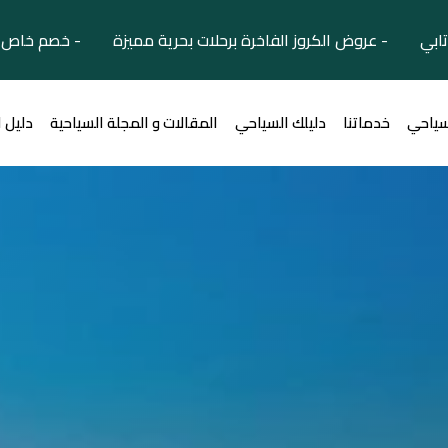
تابي - عروض الكروز الفاخرة برحلات بحرية مميزة - خصم خاص ل
سياحي
خدماتنا
دليلك السياحي
المقالات و المجلة السياحية
دليل 