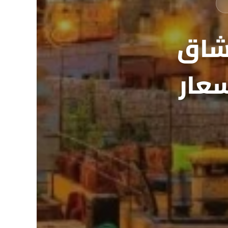
شاق
سعار