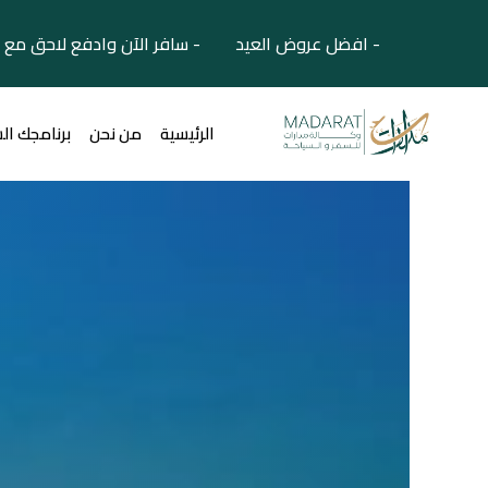
- افضل عروض العيد - سافر الآن وادفع لاحق مع 
الرئيسية
من نحن
برنامجك ال