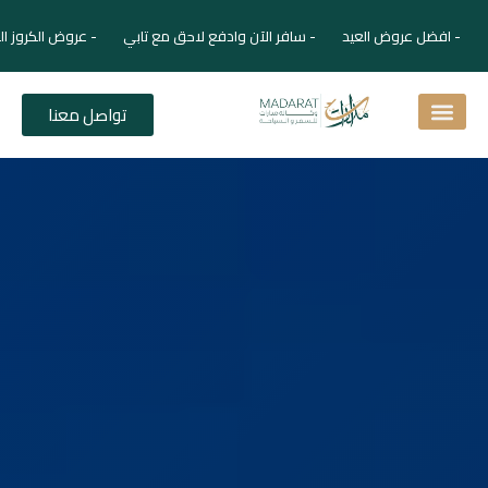
- افضل عروض العيد - سافر الآن وادفع لاحق مع تابي - عروض الكروز ال
تواصل معنا
اسئلة شائعة
دليل الفنادق
نصائح للمسافر
برنامجك السياحي
دليلك السياحي
المقالات و المجلة السياحية