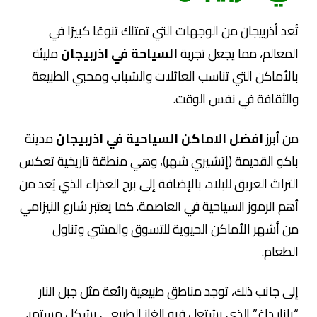
تُعد أذربيجان من الوجهات التي تمتلك تنوعًا كبيرًا في
المعالم، مما يجعل تجربة
السياحة في اذربيجان
مليئة
بالأماكن التي تناسب العائلات والشباب ومحبي الطبيعة
والثقافة في نفس الوقت.
من أبرز
افضل الاماكن السياحية في اذربيجان
مدينة
باكو القديمة (إتشيري شهر)، وهي منطقة تاريخية تعكس
التراث العريق للبلاد، بالإضافة إلى برج العذراء الذي يُعد من
أهم الرموز السياحية في العاصمة. كما يعتبر شارع النيزامي
من أشهر الأماكن الحيوية للتسوق والمشي وتناول
الطعام.
إلى جانب ذلك، توجد مناطق طبيعية رائعة مثل جبل النار
“يانار داغ” الذي يشتعل فيه الغاز الطبيعي بشكل مستمر،