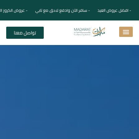
- افضل عروض العيد - سافر الآن وادفع لاحق مع تابي - عروض الكروز ال
تواصل معنا
اسئلة شائعة
دليل الفنادق
نصائح للمسافر
برنامجك السياحي
دليلك السياحي
المقالات و المجلة السياحية