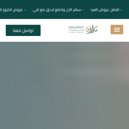
- افضل عروض العيد - سافر الآن وادفع لاحق مع تابي - عروض الكروز ال
تواصل معنا
اسئلة شائعة
دليل الفنادق
نصائح للمسافر
برنامجك السياحي
دليلك السياحي
المقالات و المجلة السياحية