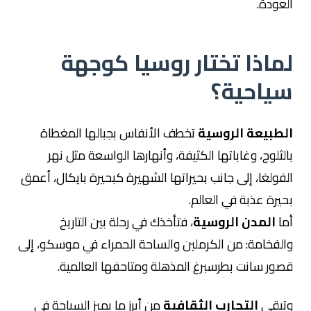
العودة.
لماذا تختار روسيا كوجهة
سياحية؟
الطبيعة الروسية
تخطف الأنفاس بجبالها المغطاة
بالثلوج، وغاباتها الكثيفة، وأنهارها الواسعة مثل نهر
الفولغا، إلى جانب بحيراتها الشهيرة كبحيرة بايكال، أعمق
بحيرة عذبة في العالم.
أما
المدن الروسية
، فتأخذك في رحلة بين التاريخ
والفخامة: من الكرملين والساحة الحمراء في موسكو، إلى
قصور سانت بطرسبرغ المذهلة ومتاحفها العالمية.
وتبقى
التجارب الثقافية
من أبرز ما يميز السياحة في