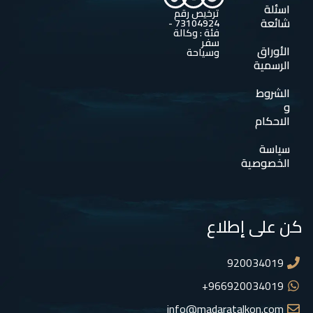
اسئلة
ترخيص رقم
شائعة
73104924 -
فئة : وكالة
سفر
الأوراق
وسياحة
الرسمية
الشروط
و
الاحكام
سياسة
الخصوصية
كن على إطلاع
920034019
966920034019+
info@madaratalkon.com