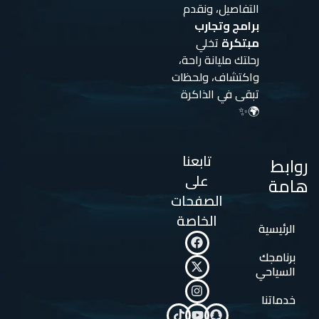
التفاصيل، ونقدم
برامج وتجارب
مبتكرة
تخلي
رحلتك مليانة راحة،
واكتشاف، ولحظات
تبقى في الذاكرة
🌍✨
تابعنا
روابط
على
هامة
الصفحات
الخاصة
الرئيسية
برنامجك
السياحي
خدماتنا