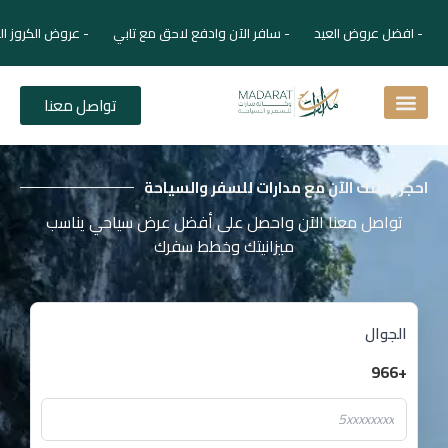
- افضل عروض العيد - سافر الآن وادفع لاحق مع تابي - عروض الكروز ال
تواصل معنا
اسئلة شائعة
دليل الفنادق
نصائح للمسافر
برنامجك السياحي
دليلك السياحي
المقالات و المجلة السياحية
احجز رحلتك الآن مع مدارات للسفر والسياحة
تواصل معنا الآن واحصل على أفضل عرض سياحي يناسب
ميزانيتك وخطط سفرك
الجوال
+966