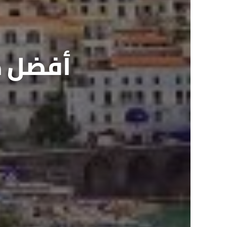
أفضل د