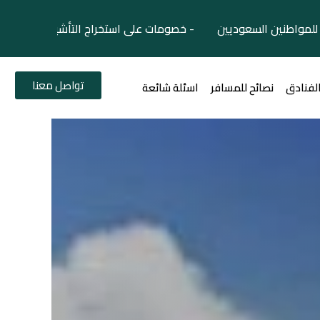
لمواطنين السعوديين - خصومات على استخراج التأشيرات السياح
تواصل معنا
الفنادق
نصائح للمسافر
اسئلة شائعة