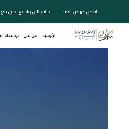
- افضل عروض العيد - سافر الآن وادفع لاحق مع 
الرئيسية
من نحن
برنامجك ال