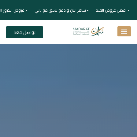
- افضل عروض العيد - سافر الآن وادفع لاحق مع تابي - عروض الكروز ال
تواصل معنا
اسئلة شائعة
دليل الفنادق
نصائح للمسافر
برنامجك السياحي
دليلك السياحي
المقالات و المجلة السياحية