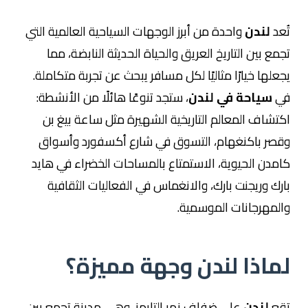
تُعد
لندن
واحدة من أبرز الوجهات السياحية العالمية التي
تجمع بين التاريخ العريق والحياة الحديثة النابضة، مما
يجعلها خيارًا مثاليًا لكل مسافر يبحث عن تجربة متكاملة.
في
سياحة في لندن
، ستجد تنوعًا هائلًا من الأنشطة:
اكتشاف المعالم التاريخية الشهيرة مثل ساعة بيغ بن
وقصر باكنغهام، التسوق في شارع أكسفورد وأسواق
كامدن الحيوية، الاستمتاع بالمساحات الخضراء في هايد
بارك وريجنت بارك، والانغماس في الفعاليات الثقافية
والمهرجانات الموسمية.
لماذا لندن وجهة مميزة؟
تقع
لندن
على ضفاف نهر التايمز، وهي مدينة تجمع بين