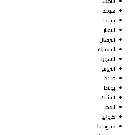
النمسا
هولندا
بلجيكا
اليونان
البرتغال
الدنمارك
السويد
النرويج
فنلندا
بولندا
التشيك
المجر
كرواتيا
سلوفينيا