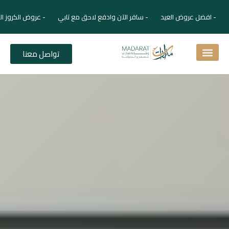
- افضل عروض العيد - سافر الآن وادفع لاحق مع تابي - عروض الكروز الفاخر
تواصل معنا
اسئلة شائعة
دليل الفنادق
نصائح للمسافر
برنامجك السياحي
دليلك السياحي
المقالات و المجلة السياحية