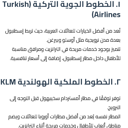
١. الخطوط الجوية التركية (Turkish
Airlines)
تُعد من أفضل الخيارات للعائلات العربية، حيث تربط إسطنبول
بعدة مدن نرويجية مثل أوسلو وبيرغن.
تتميز بوجود خدمات مريحة في الترانزيت ومرافق مناسبة
للأطفال داخل مطار إسطنبول، إضافة إلى أسعار تنافسية.
٢. الخطوط الملكية الهولندية KLM
توفر توقفًا في مطار أمستردام سخيبهول قبل التوجه إلى
النرويج.
المطار نفسه يُعد من أفضل مطارات أوروبا للعائلات ويضم
مناطق ألعاب للأطفال وخدمات مريحة أثناء الترانزيت.