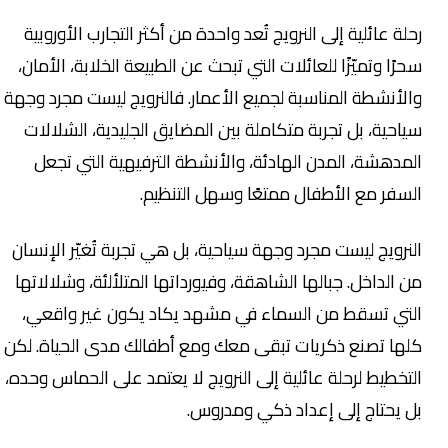
رحلة عائلية إلى النرويج تُعد واحدة من أكثر التجارب الأوروبية
سحرًا وتميّزًا للعائلات التي تبحث عن الطبيعة الخلابة، الأمان،
والأنشطة المناسبة لجميع الأعمار. فالنرويج ليست مجرد وجهة
سياحية، بل تجربة متكاملة بين المضايق الجليدية، الشلالات
المدهشة، المدن الهادئة، والأنشطة الترفيهية التي تجعل
السفر مع الأطفال ممتعًا وسهل التنظيم.
النرويج ليست مجرد وجهة سياحية، بل هي تجربة تُغيّر الإنسان
من الداخل. جبالها الشاهقة، وفيورداتها المتلألئة، وشلالاتها
التي تسقط من السماء في مشهد يكاد يكون غير واقعي،
كلها تصنع ذكريات تبقى معك ومع أطفالك مدى الحياة. لكن
التخطيط لرحلة عائلية إلى النرويج لا يعتمد على الحماس وحده،
بل يحتاج إلى إعداد ذكي ومدروس.