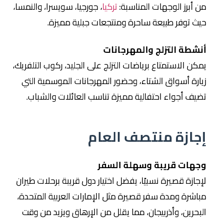
من أبرز الوجهات المناسبة:
تركيا
،
جورجيا
،
سويسرا
، و
النمسا
،
حيث توفر طبيعة ساحرة ومنتجعات جبلية مميزة.
أنشطة التزلج والمهرجانات
يمكن الاستمتاع برياضات التزلج على الجليد، ركوب التلفريك،
زيارة أسواق الشتاء، وحضور المهرجانات الموسمية التي
تضيف أجواء احتفالية مميزة تناسب العائلات والشباب.
إجازة منتصف العام
وجهات قريبة وسهلة السفر
لإجازة قصيرة نسبيًا، يفضل اختيار دول قريبة برحلات طيران
مباشرة ومدة سفر قصيرة مثل
الإمارات العربية المتحدة
،
البحرين
، و
أذربيجان
، مما يقلل من الإرهاق ويزيد من وقت