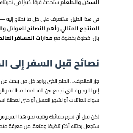
السكن والطعام
ستحدث فرقًا كبيرًا في تجربتك.
في هذا الدليل، ستتعرف على كل ما تحتاج إليه 
المنتجع المثالي
و
أهم النصائح للعوائل وا
بال، خطوة بخطوة مع
مدارات المسافر العالم
نصائح قبل السفر إلى ال
جزر المالديف… الحلم الذي يراود كل من يبحث عن الص
إنها الوجهة التي تجمع بين الفخامة المطلقة والهدو
سواء للعائلات أو لشهر العسل أو حتى لعطلة است
لكن قبل أن تحزم حقائبك وتتجه نحو هذا الفرد
ستجعل رحلتك أكثر تنظيمًا ومتعة. من معرفة متطلب