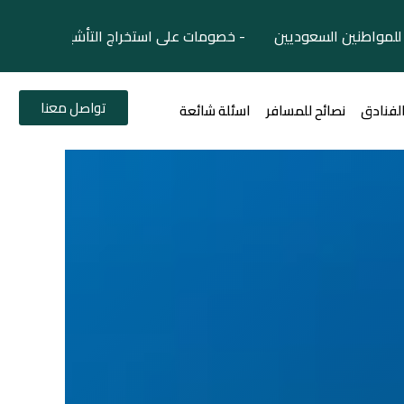
لمواطنين السعوديين - خصومات على استخراج التأشيرات السياح
تواصل معنا
الفنادق
نصائح للمسافر
اسئلة شائعة