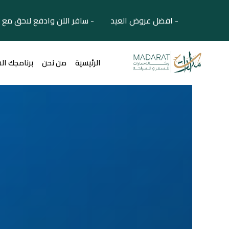
- افضل عروض العيد - سافر الآن وادفع لاحق مع 
الرئيسية
من نحن
برنامجك ال