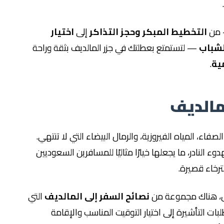
— من
التخطيط المبكر وحجز التذاكر
إلى
اختيار
لشباب
— لتستمتع بعطلتك في جزر المالديف بثقة وراحة
ية
.
مالديف
فاء، المياه الفيروزية، والرمال البيضاء التي لا تنتهي.
ء النادر، ما يجعلها خيارًا مثاليًا للمسافرين السعوديين
رخاء قصيرة.
وس، هناك مجموعة من
نصائح السفر إلى المالديف
التي
ات التأشيرة إلى اختيار التوقيت المناسب والإقامة