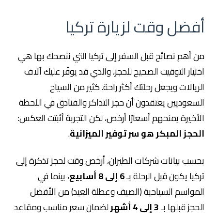
أفضل وقت لزيارة تركيا
من أهم نصائح قبل السفر إلى تركيا التي ننصحك بها هي
اختيار التوقيت الصحيح للحجز، والذي قد يوفّر عليك آلاف
الريالات ويجعل رحلتك أكثر راحة. كثير من السياح
السعوديين يعتقدون أن حجز التذاكر والفنادق في اللحظة
الأخيرة يمنحهم أسعارًا أرخص، لكن التجربة أثبتت العكس:
الحجز المبكر هو سر توفير الميزانية
.
بحسب بيانات شركات الطيران، أرخص وقت لحجز تذكرة إلى
تركيا يكون قبل الرحلة بـ
6 إلى 8 أسابيع
، بينما في
المواسم السياحية (الصيف وعطلة العيد) من الأفضل
الحجز قبلها بـ
3 إلى 4 أشهر
لضمان سعر مناسب ومقاعد