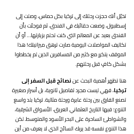
تخيّل أنك حجزت رحلتك إلى تركيا بكل حماس، وصلت إلى
إسطنبول، وضعت حقائبك في الفندق، ثم فوجئت بأن
الفندق بعيد عن المعالم التي كنت تحلم بزيارتها… أو أن
تكاليف المواصلات اليومية صارت ترهق ميزانيتك! هذا
الموقف يتكرر مع كثير من المسافرين الذين لم يخططوا
بشكل كافٍ قبل رحلتهم.
هنا تظهر أهمية البحث عن
نصائح قبل السفر إلى
تركيا
، فهي ليست مجرد تفاصيل ثانوية، بل أسرار صغيرة
تصنع الفارق بين رحلة عابرة ورحلة مثالية. تركيا بلد واسع
التنوع؛ فيها التاريخ العثماني العريق، الأسواق الشرقية،
والشواطئ الساحرة على البحر الأسود والمتوسط. لكن
هذا التنوع نفسه قد يربك السائح الذي لا يعرف من أين