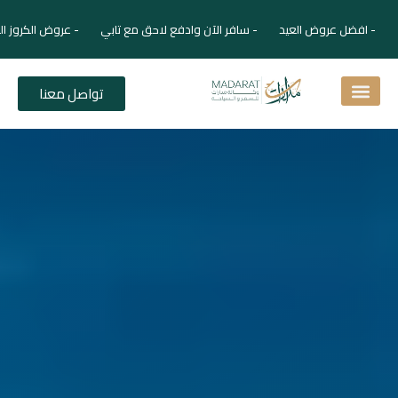
- افضل عروض العيد - سافر الآن وادفع لاحق مع تابي - عروض الكروز ال
تواصل معنا
اسئلة شائعة
دليل الفنادق
نصائح للمسافر
برنامجك السياحي
دليلك السياحي
المقالات و المجلة السياحية