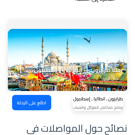
رحلة طرابزون — انطاليا — إسطنبول
عرض مميز
طرابزون ـ انطاليا ـ إسطنبول
اطلع على الرحلة
برنامج متكامل للعوائل والشباب
نصائح حول المواصلات في