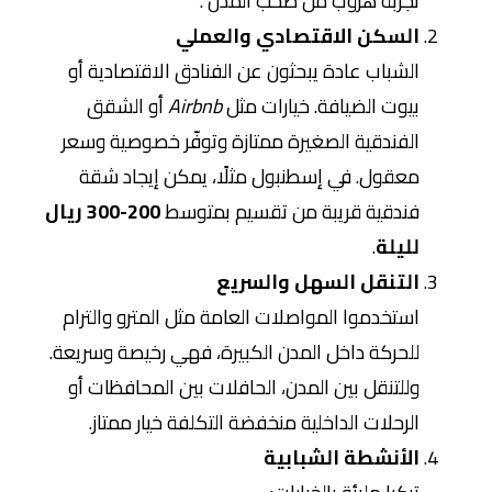
تجربة هروب من صخب المدن”.
السكن الاقتصادي والعملي
الشباب عادة يبحثون عن الفنادق الاقتصادية أو
بيوت الضيافة. خيارات مثل
Airbnb
أو الشقق
الفندقية الصغيرة ممتازة وتوفّر خصوصية وسعر
معقول. في إسطنبول مثلًا، يمكن إيجاد شقة
فندقية قريبة من تقسيم بمتوسط
200-300 ريال
لليلة
.
التنقل السهل والسريع
استخدموا المواصلات العامة مثل المترو والترام
للحركة داخل المدن الكبيرة، فهي رخيصة وسريعة.
وللتنقل بين المدن، الحافلات بين المحافظات أو
الرحلات الداخلية منخفضة التكلفة خيار ممتاز.
الأنشطة الشبابية