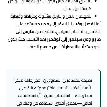
لعشّاق الطبيعة: جبال بيكوس دي يوروبا أو سواحل
كوستا ديل سول.
للمهتمين بالفن والتاريخ: برشلونة وغرناطة وقرطبة.
أما
أفضل وقت لـ السفر إلى مدريد
فيعتمد على
الطقس والازدحام السياحي. فالفترة من
مارس إلى
مايو
ومن
سبتمبر إلى نوفمبر
تعد الأنسب، حيث يكون
الجو معتدلًا والأسعار أقل من موسم الصيف.
نصيحة للمسافرين السعوديين: احجز رحلتك مبكرًا
لتأمين أفضل الأسعار، واختر وجهتك بناءً على
نمط رحلتك—استجمام، تسوق، أو استكشاف
ثقافي—لتحقق أقصى استفادة من وقتك في