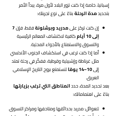
إسبانيا، خاصة إذا كنت تزور البلاد لأول مرة. يبدأ الأمر
بتحديد
مدة الرحلة
بناءً على نوع تجربتك:
إن كنت تركز على
مدريد وبرشلونة
فقط، فإن
7
إلى 10 أيام
كافية لاكتشاف المعالم الرئيسية
والتسوق والاستمتاع بالأجواء المحلية.
أما إذا كنت ترغب في استكشاف الجنوب الأندلسي
مثل غرناطة وإشبيلية وقرطبة، ففكّر في رحلة تمتد
إلى
10–14 يومًا
لتستمتع بروح التاريخ الإسلامي
العريق.
بعد تحديد المدة، حدد
المناطق التي ترغب بزيارتها
بناءً على اهتماماتك:
للعوائل: مدريد بحدائقها ومتاحفها ومراكز التسوق.