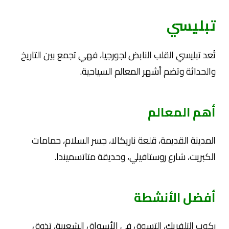
تبليسي
تُعد تبليسي القلب النابض لجورجيا، فهي تجمع بين التاريخ
والحداثة وتضم أشهر المعالم السياحية.
أهم المعالم
المدينة القديمة، قلعة ناريكالا، جسر السلام، حمامات
الكبريت، شارع روستافيلي، وحديقة متاتسميندا.
أفضل الأنشطة
ركوب التلفريك، التسوق في الأسواق الشعبية، تذوق