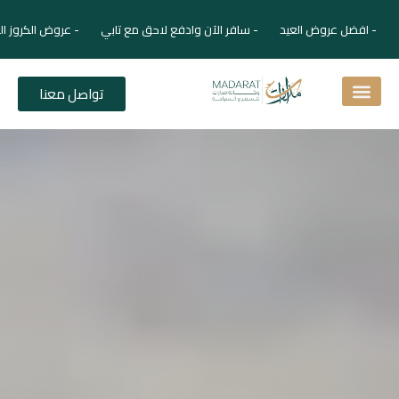
- افضل عروض العيد - سافر الآن وادفع لاحق مع تابي - عروض الكروز ال
تواصل معنا
اسئلة شائعة
دليل الفنادق
نصائح للمسافر
برنامجك السياحي
دليلك السياحي
المقالات و المجلة السياحية