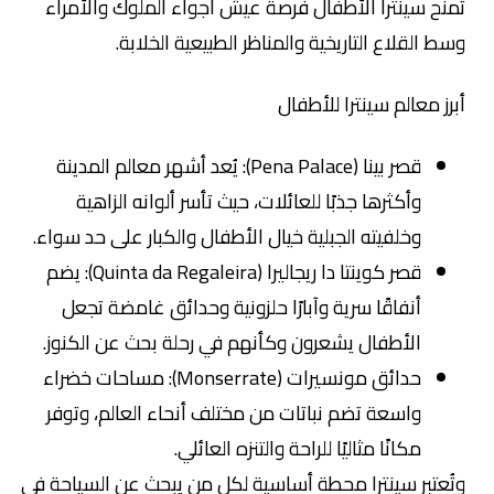
تمنح سينترا الأطفال فرصة عيش أجواء الملوك والأمراء
وسط القلاع التاريخية والمناظر الطبيعية الخلابة.
أبرز معالم سينترا للأطفال
قصر بينا (Pena Palace): يُعد أشهر معالم المدينة
وأكثرها جذبًا للعائلات، حيث تأسر ألوانه الزاهية
وخلفيته الجبلية خيال الأطفال والكبار على حد سواء.
قصر كوينتا دا ريجاليرا (Quinta da Regaleira): يضم
أنفاقًا سرية وآبارًا حلزونية وحدائق غامضة تجعل
الأطفال يشعرون وكأنهم في رحلة بحث عن الكنوز.
حدائق مونسيرات (Monserrate): مساحات خضراء
واسعة تضم نباتات من مختلف أنحاء العالم، وتوفر
مكانًا مثاليًا للراحة والتنزه العائلي.
وتُعتبر سينترا محطة أساسية لكل من يبحث عن السياحة في