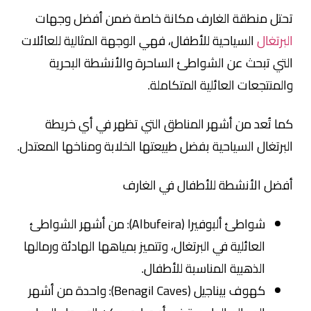
تحتل منطقة الغارف مكانة خاصة ضمن أفضل وجهات
البرتغال
السياحية للأطفال، فهي الوجهة المثالية للعائلات
التي تبحث عن الشواطئ الساحرة والأنشطة البحرية
والمنتجعات العائلية المتكاملة.
كما تُعد من أشهر المناطق التي تظهر في أي خريطة
البرتغال السياحية بفضل طبيعتها الخلابة ومناخها المعتدل.
أفضل الأنشطة للأطفال في الغارف
شواطئ ألبوفيرا (Albufeira): من أشهر الشواطئ
العائلية في البرتغال، وتتميز بمياهها الهادئة ورمالها
الذهبية المناسبة للأطفال.
كهوف بيناجيل (Benagil Caves): واحدة من أشهر