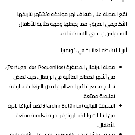
تقع المدينة على ضفاف نهر موندغو وتشتهر بتاريخها
الأكاديمي العريق، مما يجعلها وجهة مثالية للأطفال
الفضوليين ومحبي الاستكشاف.
أبرز الأنشطة العائلية في كويمبرا
مدينة البرتغال المصغرة (Portugal dos Pequenitos):
من أشهر المعالم العائلية في البرتغال، حيث تعرض
نماذج مصغرة لأبرز المعالم والمدن البرتغالية بطريقة
تعليمية ممتعة.
الحديقة النباتية (Jardim Botânico): تضم أنواعًا نادرة
من النباتات والأشجار وتوفر تجربة تعليمية ممتعة
للأطفال.
متحف ماشادو دي كاسترو: يحتوي على آثار رومانية