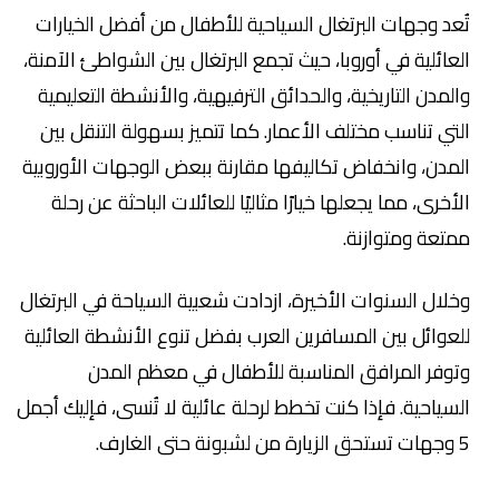
تُعد وجهات البرتغال السياحية للأطفال من أفضل الخيارات
العائلية في أوروبا، حيث تجمع البرتغال بين الشواطئ الآمنة،
والمدن التاريخية، والحدائق الترفيهية، والأنشطة التعليمية
التي تناسب مختلف الأعمار. كما تتميز بسهولة التنقل بين
المدن، وانخفاض تكاليفها مقارنة ببعض الوجهات الأوروبية
الأخرى، مما يجعلها خيارًا مثاليًا للعائلات الباحثة عن رحلة
ممتعة ومتوازنة.
وخلال السنوات الأخيرة، ازدادت شعبية السياحة في البرتغال
للعوائل بين المسافرين العرب بفضل تنوع الأنشطة العائلية
وتوفر المرافق المناسبة للأطفال في معظم المدن
السياحية. فإذا كنت تخطط لرحلة عائلية لا تُنسى، فإليك أجمل
5 وجهات تستحق الزيارة من لشبونة حتى الغارف.