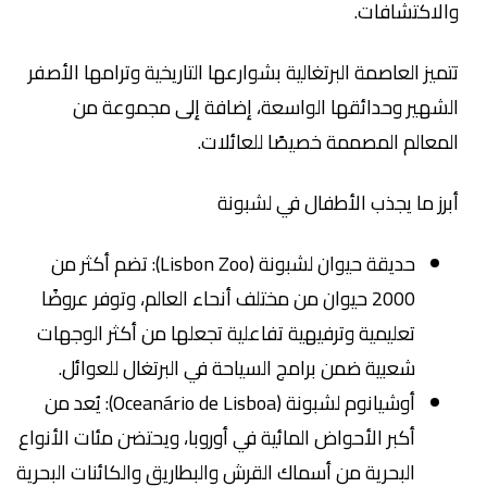
والاكتشافات.
تتميز العاصمة البرتغالية بشوارعها التاريخية وترامها الأصفر
الشهير وحدائقها الواسعة، إضافة إلى مجموعة من
المعالم المصممة خصيصًا للعائلات.
أبرز ما يجذب الأطفال في لشبونة
حديقة حيوان لشبونة (Lisbon Zoo): تضم أكثر من
2000 حيوان من مختلف أنحاء العالم، وتوفر عروضًا
تعليمية وترفيهية تفاعلية تجعلها من أكثر الوجهات
شعبية ضمن برامج السياحة في البرتغال للعوائل.
أوشيانوم لشبونة (Oceanário de Lisboa): يُعد من
أكبر الأحواض المائية في أوروبا، ويحتضن مئات الأنواع
البحرية من أسماك القرش والبطاريق والكائنات البحرية