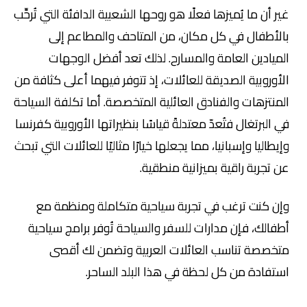
غير أن ما يُميزها فعلًا هو روحها الشعبية الدافئة التي تُرحِّب
بالأطفال في كل مكان، من المتاحف والمطاعم إلى
الميادين العامة والمسارح. لذلك تعد أفضل الوجهات
الأوروبية الصديقة للعائلات، إذ تتوفر فيهما أعلى كثافة من
المنتزهات والفنادق العائلية المتخصصة. أما تكلفة السياحة
في البرتغال فتُعدّ معتدلةً قياسًا بنظيراتها الأوروبية كفرنسا
وإيطاليا وإسبانيا، مما يجعلها خيارًا مثاليًا للعائلات التي تبحث
عن تجربة راقية بميزانية منطقية.
وإن كنت ترغب في تجربة سياحية متكاملة ومنظمة مع
أطفالك، فإن مدارات للسفر والسياحة تُوفر برامج سياحية
متخصصة تناسب العائلات العربية وتضمن لك أقصى
استفادة من كل لحظة في هذا البلد الساحر.