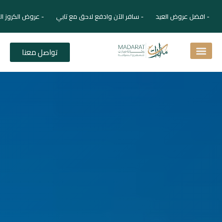
- افضل عروض العيد - سافر الآن وادفع لاحق مع تابي - عروض الكروز ال
تواصل معنا
اسئلة شائعة
دليل الفنادق
نصائح للمسافر
برنامجك السياحي
دليلك السياحي
المقالات و المجلة السياحية