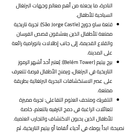
النادرة، ما يجعله من أهم معالم وجهات البرتغال
السياحية للأطفال.
قلعة ساو جورج (São Jorge Castle): تجربة تاريخية
ممتعة للأطفال الذين يعشقون قصص الفرسان
والقلاع القديمة، إلى جانب إطلالات بانورامية رائعة
على المدينة.
برج بيليم (Belém Tower): يُعتبر أحد أشهر الرموز
التاريخية في البرتغال، ويمنح الأطفال فرصة للتعرف
على عصر الاستكشافات البحرية البرتغالية بطريقة
ممتعة.
التلفريك ومتحف العلوم التفاعلي: تجربة مميزة
للعائلات الراغبة في دمج الترفيه بالتعلم، خاصة
للأطفال الذين يحبون الاكتشاف والتجارب العلمية.
نصيحة: ابدأ يومك في أحياء ألفاما أو بيليم التاريخية، ثم