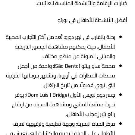
خيارات الإقامة والأنشطة المناسبة للعائلات.
أفضل الأنشطة للأطفال في بورتو
رحلة بالقارب في نهر دورو: تُعد من أكثر التجارب المحببة
للأطفال، حيث يمكنهم مشاهدة الجسور التاريخية
والمباني الملونة من منظور مختلف.
محطة ساو بينتو (São Bento): واحدة من أجمل
محطات القطارات في أوروبا، وتشتهر بلوحاتها الخزفية
التي تروي فصولًا من تاريخ البرتغال.
جسر دوم لويس الأول (Dom Luís I Bridge): يوفر
تجربة ممتعة للمشي ومشاهدة المدينة من ارتفاع
رائع يثير إعجاب الأطفال.
مركز الحياة البحرية: وجهة تعليمية وترفيهية تعرف
الأطفال على الحياة البحرية والكائنات التي تعيش في