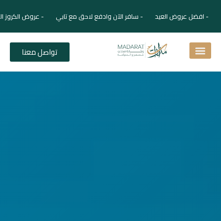
- افضل عروض العيد - سافر الآن وادفع لاحق مع تابي - عروض الكروز ال
تواصل معنا
اسئلة شائعة
دليل الفنادق
نصائح للمسافر
برنامجك السياحي
دليلك السياحي
المقالات و المجلة السياحية