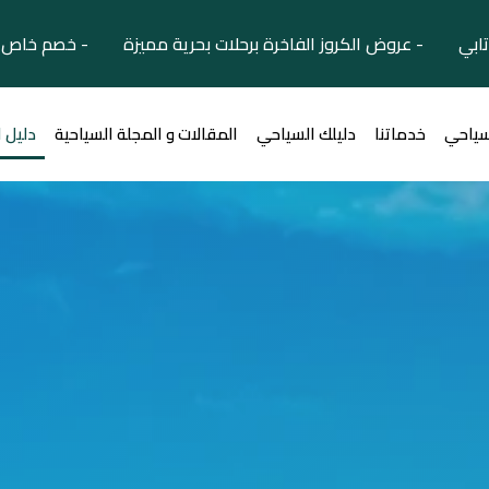
تابي - عروض الكروز الفاخرة برحلات بحرية مميزة - خصم خاص ل
سياحي
خدماتنا
دليلك السياحي
المقالات و المجلة السياحية
دليل 