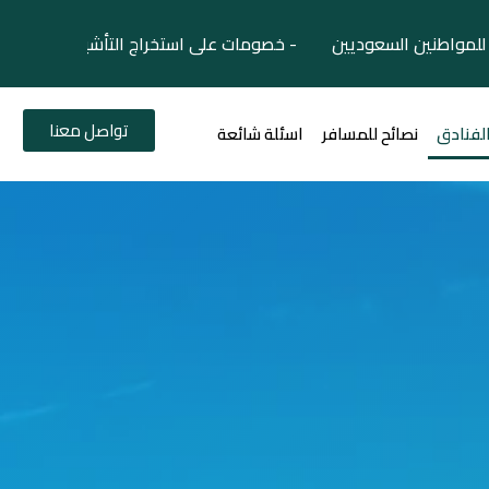
لمواطنين السعوديين - خصومات على استخراج التأشيرات السياح
تواصل معنا
الفنادق
نصائح للمسافر
اسئلة شائعة