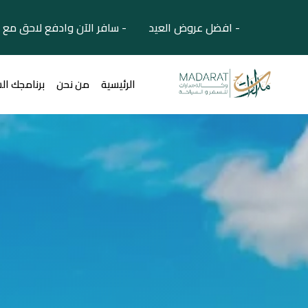
- افضل عروض العيد - سافر الآن وادفع لاحق مع 
الرئيسية
من نحن
برنامجك ال