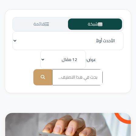
شبكة
قائمة
عرض: