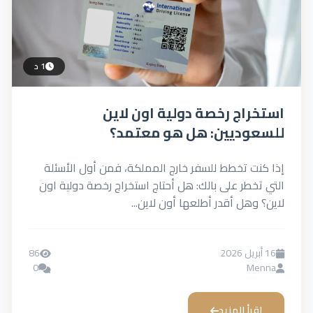
1 د
اج رخصة دولية اون لاين
وديين: هل هو معتمد؟
ت تخطط للسفر خارج المملكة، فمن أول الأسئلة
خطر على بالك: هل أحتاج استخراج رخصة دولية اون
وهل أقدر أطلعها أون لاين...
86
0
M
رأ المزيد