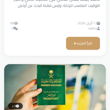
ت المناسب للرحلة، وليس فقط البحث عن أرخص
96
0
s
رأ المزيد
3 د