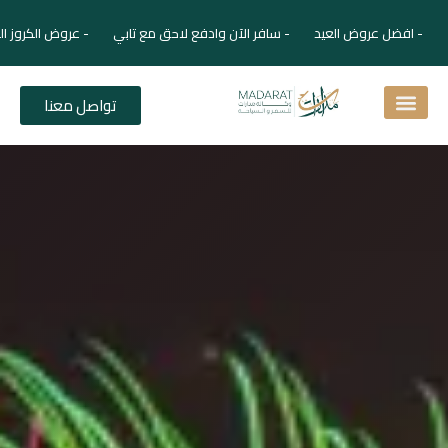
وض العيد - سافر الآن وادفع لاحق مع تابي - عروض الكروز الفاخرة برحلات 
تواصل معنا
ق
فر
احي
حي
ياحية