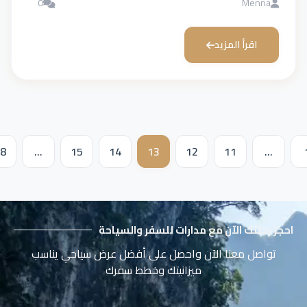
0
M
رأ المزيد
11
12
13
14
15
…
18
التالي
ك الآن مع مدارات للسفر والسياحة
 معنا الآن واحصل على أفضل عرض سياحي يناسب
ميزانيتك وخطط سفرك