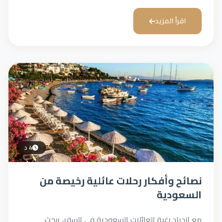
رأ المزيد
4 د
 وأفكار رحلات عائلية رخيصة من
ودية
ياد رغبة العائلات السعودية في السفر، يبحث