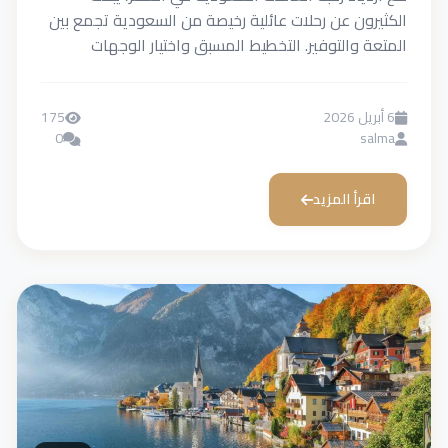
ون عن رحلات عائلية رخيصة من السعودية تجمع بين
 والتوفير. التخطيط المسبق واختيار الوجهات
ادية يضمن...
175
0
s
رأ المزيد