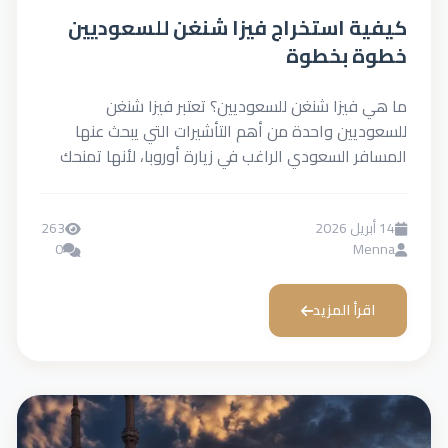
ة استخراج فيزا شنغن للسعوديين
 بخطوة
فيزا شنغن للسعوديين؟ تعتبر فيزا شنغن
يين واحدة من أهم التأشيرات التي يبحث عنها
ر السعودي الراغب في زيارة أوروبا، لأنها تمنحك
.
263
0
M
رأ المزيد