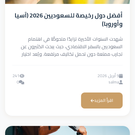
أفضل دول رخيصة للسعوديين 2026 (آسيا
با)
لسنوات الأخيرة تزايدًا ملحوظًا في اهتمام
يين بالسفر الاقتصادي، حيث يبحث الكثيرون عن
ممتعة دون تحمل تكاليف مرتفعة. ويُعد اختيار
المناسبة عاملًا...
241
0
s
رأ المزيد