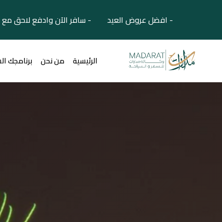
- افضل عروض العيد - سافر الآن وادفع لاحق مع 
الرئيسية
من نحن
برنامجك ال