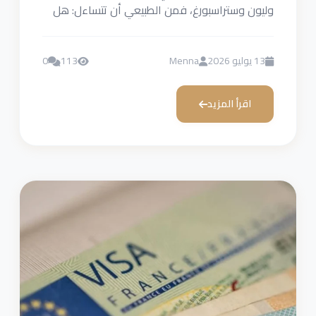
وليون وستراسبورغ، فمن الطبيعي أن تتساءل: هل
يحتاج السعوديون...
13 يوليو 2026
Menna
113
0
اقرأ المزيد