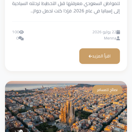
للمواطن السعودي معرفتها قبل التخطيط لرحلته السياحية
إلى إسبانيا في عام 2026. فإذا كنت تحمل جواز...
22 يوليو 2026
100
0
Menna
اقرأ المزيد
نصائح للمسافر
3 د