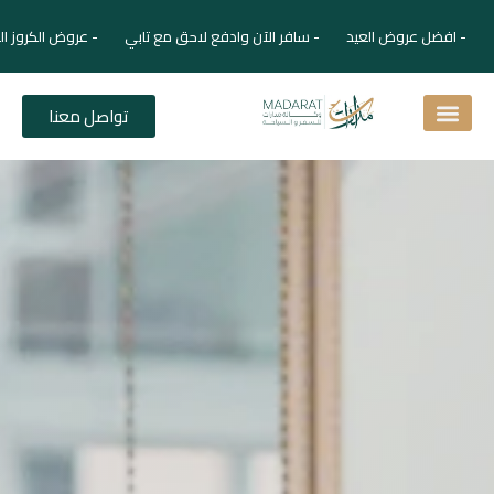
- افضل عروض العيد - سافر الآن وادفع لاحق مع تابي - عروض الكروز ال
تواصل معنا
اسئلة شائعة
دليل الفنادق
نصائح للمسافر
برنامجك السياحي
دليلك السياحي
المقالات و المجلة السياحية