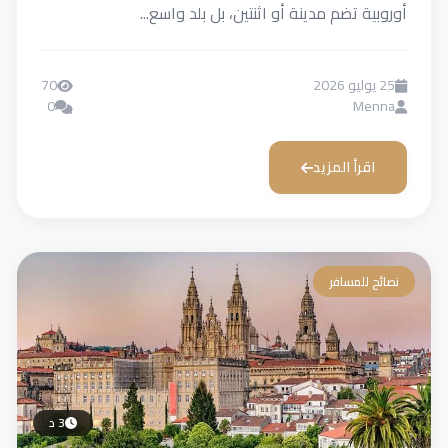
أوروبية تضم مدينة أو اثنتين، بل بلد واسع...
25 يوليو 2026
70
0
Menna
اقرأ المزيد
نصائح للمسافر
3 د