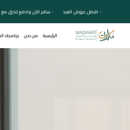
- افضل عروض العيد - سافر الآن وادفع لاحق مع 
الرئيسية
من نحن
برنامجك ال