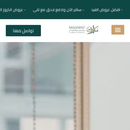
- افضل عروض العيد - سافر الآن وادفع لاحق مع تابي - عروض الكروز ال
تواصل معنا
اسئلة شائعة
دليل الفنادق
نصائح للمسافر
برنامجك السياحي
دليلك السياحي
المقالات و المجلة السياحية