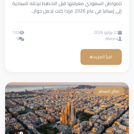
للمواطن السعودي معرفتها قبل التخطيط لرحلته السياحية
إلى إسبانيا في عام 2026. فإذا كنت تحمل جواز...
22 يوليو 2026
102
0
Menna
اقرأ المزيد
نصائح للمسافر
3 د