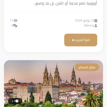
أوروبية تضم مدينة أو اثنتين، بل بلد واسع...
25 يوليو 2026
71
0
Menna
اقرأ المزيد
نصائح للمسافر
3 د