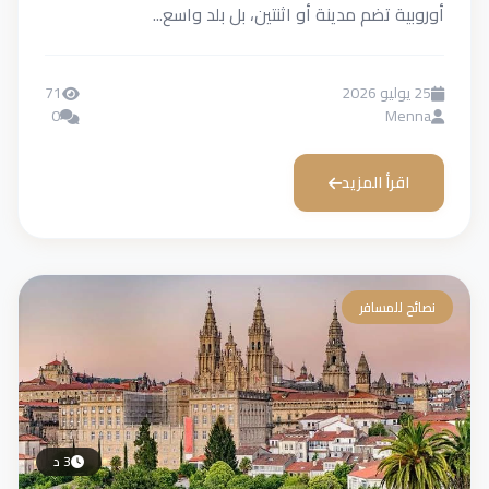
أوروبية تضم مدينة أو اثنتين، بل بلد واسع...
25 يوليو 2026
71
0
Menna
اقرأ المزيد
نصائح للمسافر
3 د