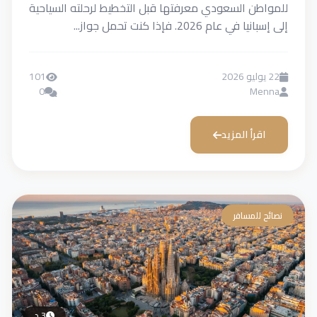
للمواطن السعودي معرفتها قبل التخطيط لرحلته السياحية
إلى إسبانيا في عام 2026. فإذا كنت تحمل جواز...
22 يوليو 2026
101
0
Menna
اقرأ المزيد
نصائح للمسافر
3 د