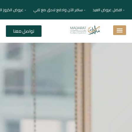
- افضل عروض العيد - سافر الآن وادفع لاحق مع تابي - عروض الكروز ال
تواصل معنا
اسئلة شائعة
دليل الفنادق
نصائح للمسافر
برنامجك السياحي
دليلك السياحي
المقالات و المجلة السياحية